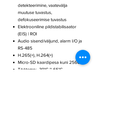
detekteerimine, vaatevälja
muutuse tuvastus,
defokuseerimise tuvastus
Elektrooniline pildistabilisaator
(EIS) | ROI
Audio sisend/väljund, alarm I/O ja
RS-485
H.265(+), H.264(+)
Micro-SD kaardipesa kuni 256GB
Töötemp: -30°C ~ 65°C
Ilmastikukindel IP67 ja
vandaalikindel IK10
EXIR IR-LED valgustus 50meetrit
12 VDC,
PoE (802.3at, 42.5 V to
57 V), 0.31 A to 0.23 A,
max 13W
Kaamera mõõtmed:
Φ144 × 347
mm
, koos pakendiga 405 × 190 ×
180 mm