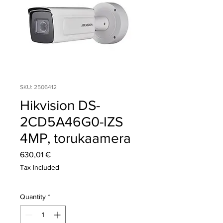
SKU: 2506412
Hikvision DS-
2CD5A46G0-IZS
4MP, torukaamera
Price
630,01 €
Tax Included
Quantity
*