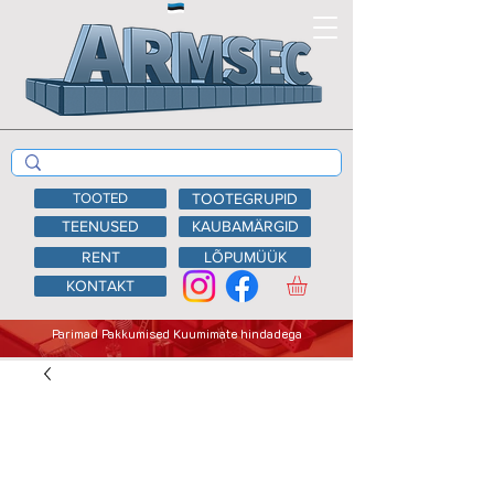
TOOTED
TOOTEGRUPID
TEENUSED
KAUBAMÄRGID
RENT
LÕPUMÜÜK
KONTAKT
Parimad Pakkumised Kuumimate hindadega