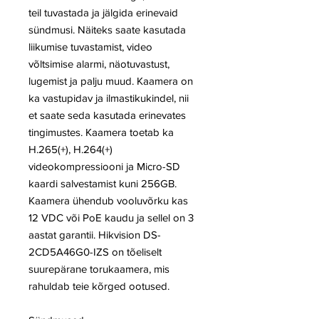
teil tuvastada ja jälgida erinevaid
sündmusi. Näiteks saate kasutada
liikumise tuvastamist, video
võltsimise alarmi, näotuvastust,
lugemist ja palju muud. Kaamera on
ka vastupidav ja ilmastikukindel, nii
et saate seda kasutada erinevates
tingimustes. Kaamera toetab ka
H.265(+), H.264(+)
videokompressiooni ja Micro-SD
kaardi salvestamist kuni 256GB.
Kaamera ühendub vooluvõrku kas
12 VDC või PoE kaudu ja sellel on 3
aastat garantii. Hikvision DS-
2CD5A46G0-IZS on tõeliselt
suurepärane torukaamera, mis
rahuldab teie kõrged ootused.