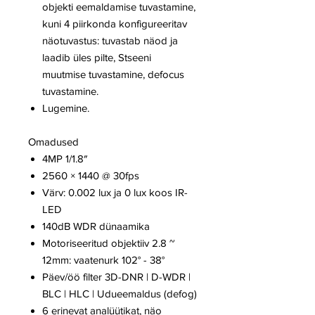
objekti eemaldamise tuvastamine,
kuni 4 piirkonda konfigureeritav
näotuvastus: tuvastab näod ja
laadib üles pilte, Stseeni
muutmise tuvastamine, defocus
tuvastamine.
Lugemine.
Omadused
4MP 1/1.8″
2560 × 1440 @ 30fps
Värv: 0.002 lux ja 0 lux koos IR-
LED
140dB WDR dünaamika
Motoriseeritud objektiiv 2.8 ~
12mm: vaatenurk 102° - 38°
Päev/öö filter 3D-DNR | D-WDR |
BLC | HLC | Udueemaldus (defog)
6 erinevat analüütikat, näo