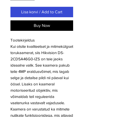
Lisa korvi / Add to Cart
Buy Now
Tootekirjeldus
Kui otsite kvaliteetset ja mitmekülgset
torukaamerat, siis Hikvision DS-
2CD5A46G0-IZS on teie jaoks
ideaalne valik. See kaamera pakub
teile 4MP eraldusvõimet, mis tagab
selge ja detailse pildi nii päeval kui
öösel. Lisaks on kaameral
motoriseeritud objektiiv, mis
võimaldab teil reguleerida
vaatenurka vastavalt vajadusele.
Kaamera on varustatud ka mitmete
nutikate funktsioonidega, mis aitavad