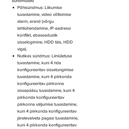
Sündmused
Põhisündmus: Liikumise
tuvastamine, video võltsimise
alarm, erand (võrgu
lahtiühendamine, IP-aadressi
konflikt, ebaseaduslik
sisselogimine, HDD täis, HDD
viga).
Nutikas sündmus: Liiniületuse
tuvastamine, kuni 4 rida
konfigureeritav sissetungimise
tuvastamine, kuni 4 piirkonda
konfigureeritav piirkonna
sissepääsu tuvastamine, kuni 4
piirkonda konfigureeritav
piirkonna väljumise tuvastamine,
kuni 4 piirkonda konfigureeritav
järelevalveta pagasi tuvastamine,
kuni 4 piirkonda konfigureeritav