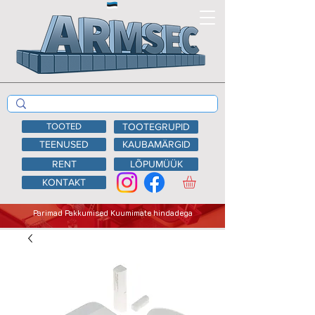
TOOTED
TOOTEGRUPID
TEENUSED
KAUBAMÄRGID
RENT
LÕPUMÜÜK
KONTAKT
Parimad Pakkumised Kuumimate hindadega