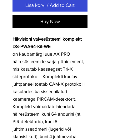
Lisa korvi / Add to Cart
Buy Now
Hikvisioni valvesüsteemi komplekt
DS-PWA64-Kit-WE
on kaubamärgi uue AX PRO
häiresüsteemide sarja põhielement,
mis kasutab kaasaegset Tri-X
sideprotokolli. Komplekti kuuluv
juhtpaneel toetab CAM-X protokolli
kasutades ka sisseehitatud
kaameraga PIRCAM-detektorit.
Komplekt võimaldab laiendada
häiresüsteemi kuni 64 andurini (nt
PIR detektorid), kuni 8
juhtimisseadmeni (lugerid või
klahvistikud), kuni 4 juhtmevaba