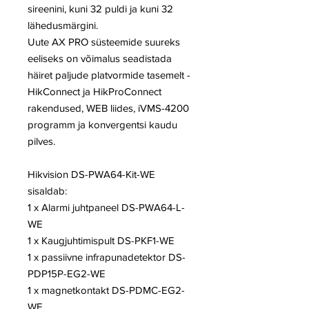
sireenini, kuni 32 puldi ja kuni 32
lähedusmärgini.
Uute AX PRO süsteemide suureks
eeliseks on võimalus seadistada
häiret paljude platvormide tasemelt -
HikConnect ja HikProConnect
rakendused, WEB liides, iVMS-4200
programm ja konvergentsi kaudu
pilves.
Hikvision DS-PWA64-Kit-WE
sisaldab:
1 x Alarmi juhtpaneel DS-PWA64-L-
WE
1 x Kaugjuhtimispult DS-PKF1-WE
1 x passiivne infrapunadetektor DS-
PDP15P-EG2-WE
1 x magnetkontakt DS-PDMC-EG2-
WE