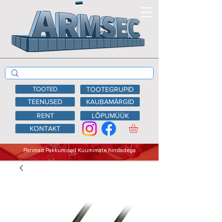
TOOTED
TOOTEGRUPID
TEENUSED
KAUBAMÄRGID
RENT
LÕPUMÜÜK
KONTAKT
Parimad Pakkumised Kuumimate hindadega