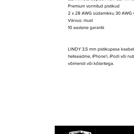
Premium vormitud pistikud
2 x 28 AWG südamikku 30 AWG v
Värvus: must
10 aastane garantii
LINDY 3,5 mm pistikupesa kaabel 
heliseadme, iPhone'i, iPodi või nu
võimendi või kõlaritega.