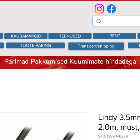
RENT
KAUBAMÄRGID
TEENUSED
TOOTE PÄRING
Transport/shipping
Parimad Pakkumised Kuumimate hindadega
Lindy 3.5m
2.0m, must
SKU: 1389046289