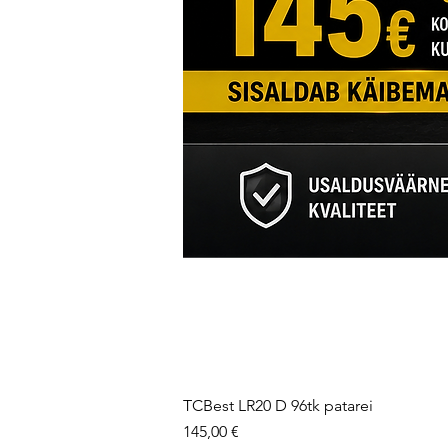
TCBest LR20 D 96tk patarei
Price
145,00 €