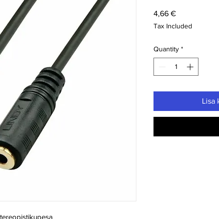
Price
4,66 €
Tax Included
Quantity
*
Lisa 
stereopistikupesa