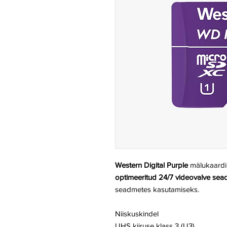
Western Digital Purple
mälukaardi
optimeeritud 24/7 videovalve se
seadmetes kasutamiseks.
Niiskuskindel
UHS kiiruse klass 3 (U3)