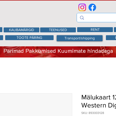
RENT
KAUBAMÄRGID
TEENUSED
TOOTE PÄRING
Transport/shipping
Parimad Pakkumised Kuumimate hindadega
Mälukaart 
Western Dig
SKU: 893003128