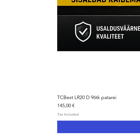
TCBest LR20 D 96tk patarei
Price
145,00 €
Tax Included