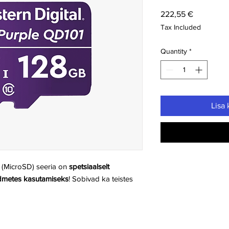
Price
222,55 €
Tax Included
Quantity
*
Lisa 
 (MicroSD) seeria on
spetsiaalselt
admetes kasutamiseks
! Sobivad ka teistes