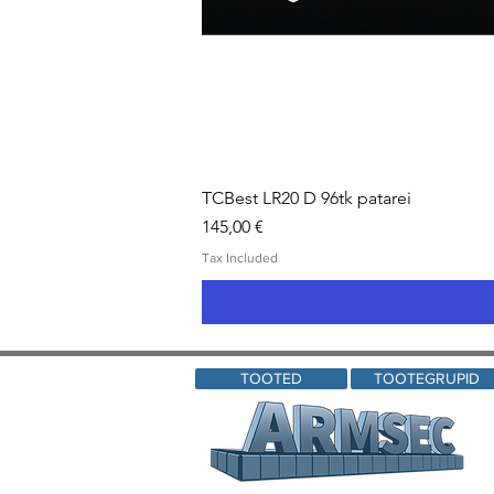
TCBest LR20 D 96tk patarei
Price
145,00 €
Tax Included
TOOTED
TOOTEGRUPID