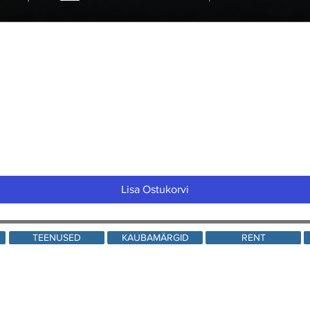
Quick View
Lisa Ostukorvi
TEENUSED
KAUBAMÄRGID
RENT