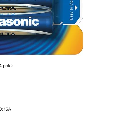
 4-pakk
0; 15A