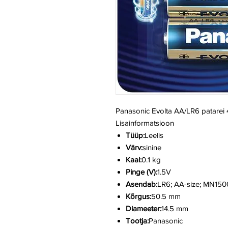
Panasonic Evolta AA/LR6 patarei
Lisainformatsioon
Tüüp:
Leelis
Värv:
sinine
Kaal:
0.1 kg
Pinge (V):
1.5V
Asendab:
LR6; AA-size; MN150
Kõrgus:
50.5 mm
Diameeter:
14.5 mm
Tootja:
Panasonic