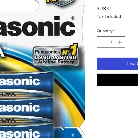
Price
3,78 €
Tax Included
Quantity
*
Lisa 