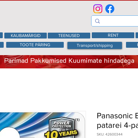
RENT
KAUBAMÄRGID
TEENUSED
TOOTE PÄRING
Transport/shipping
Parimad Pakkumised Kuumimate hindadega
Panasonic 
patarei 4-p
SKU: 42600344