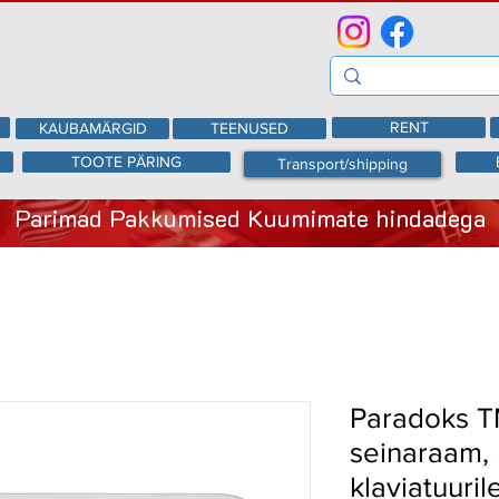
RENT
KAUBAMÄRGID
TEENUSED
TOOTE PÄRING
Transport/shipping
Parimad Pakkumised Kuumimate hindadega
Paradoks T
seinaraam, 
klaviatuuri