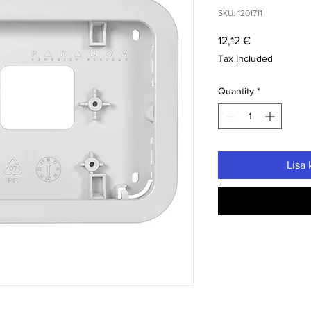
SKU: 1201711
Price
12,12 €
Tax Included
Quantity
*
Lisa 