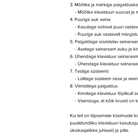
3. Mõõtke ja märkige paigaldusko
- Mõõtke klaviatuuri suurust ja m
4. Puurige auk seina:
- Kasutage sobivat puuri vastaval
- Puurige auk vastavalt märgistu
5. Paigaldage süvistatav seinaraa
- Asetage seinaraam auku ja kin
6. Ühendage klaviatuur seinaraam
- Ühendage klaviatuur seinaraamig
7. Testige süsteemi:
- Lülitage süsteem sisse ja veendu
8. Viimistlege paigaldus:
- Kinnitage klaviatuur lõplikult s
- Veenduge, et kõik kruvid on kor
Kui teil on täpsemate küsimuste 
puutetundliku klaviatuuri kasutusju
üksikasjalikke juhiseid ja pilte.