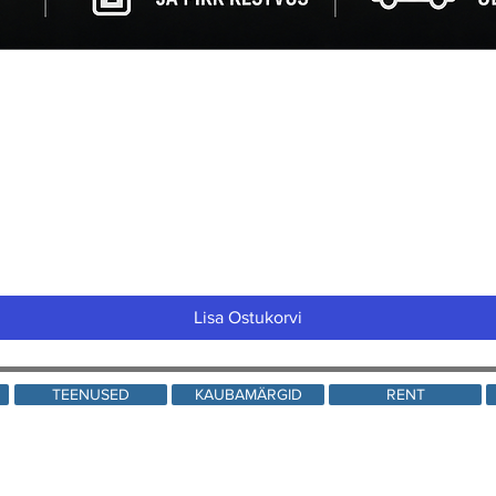
Quick View
Lisa Ostukorvi
TEENUSED
KAUBAMÄRGID
RENT