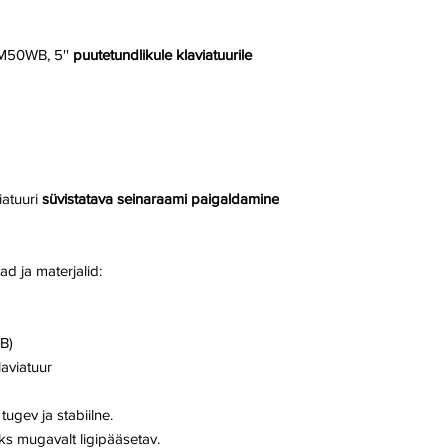
50WB, 5''
puutetundlikule klaviatuurile
iatuuri
süvistatava seinaraami paigaldamine
tad ja materjalid:
B)
aviatuur
ugev ja stabiilne.
ks mugavalt ligipääsetav.