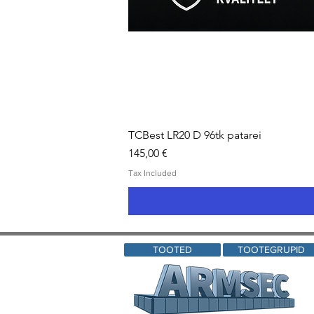
TCBest LR20 D 96tk patarei
Price
145,00 €
Tax Included
TOOTED
TOOTEGRUPID