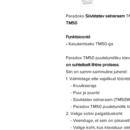
Paradoks
Süvistatav seinaraam
TM
TM50
Funktsioonid
• Kasutamiseks TM50-ga
Paradox TM50 puutetundliku klav
on suhteliselt lihtne protsess
.
Siin on samm-sammuline juhend:
1. Valmistage ette vajalikud tööriis
- Kruvikeeraja
- Puur ja puurid
- Süvistatav seinaraam (TM50W
- Paradox TM50 puutetundlik kl
2. Valige sobiv paigalduskoht:
- Veenduge, et sein on piisavalt t
- Valige koht, kus klaviatuur ole