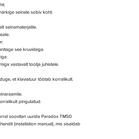
ht:
ärkige seinale sobiv koht.
t seinamaterjalile.
sele.
m:
nitage see kruvidega.
iga:
a vastavalt tootja juhistele.
ge, et klaviatuur töötab korralikult.
einaraamile.
ralikult pingutatud.
korral soovitan uurida Paradox TM50
hendit (installation manual), mis sisaldab