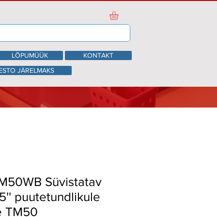
LÕPUMÜÜK
KONTAKT
ESTO JÄRELMAKS
M50WB Süvistatav
5'' puutetundlikule
le TM50