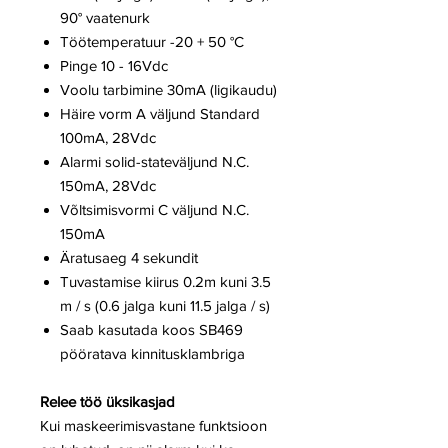
90° vaatenurk
Töötemperatuur -20 + 50 °C
Pinge 10 - 16Vdc
Voolu tarbimine 30mA (ligikaudu)
Häire vorm A väljund Standard
100mA, 28Vdc
Alarmi solid-stateväljund N.C.
150mA, 28Vdc
Võltsimisvormi C väljund N.C.
150mA
Äratusaeg 4 sekundit
Tuvastamise kiirus 0.2m kuni 3.5
m / s (0.6 jalga kuni 11.5 jalga / s)
Saab kasutada koos SB469
pööratava kinnitusklambriga
Relee töö üksikasjad
Kui maskeerimisvastane funktsioon