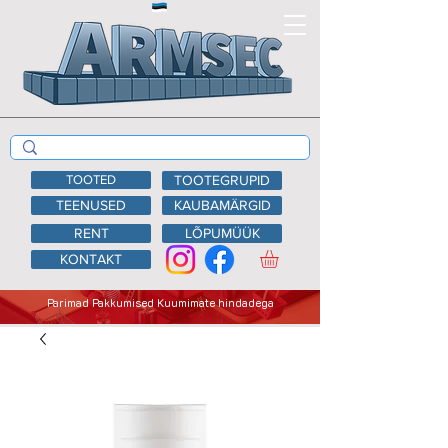
TOOTED
TOOTEGRUPID
TEENUSED
KAUBAMÄRGID
RENT
LÕPUMÜÜK
KONTAKT
Parimad Pakkumised Kuumimate hindadega