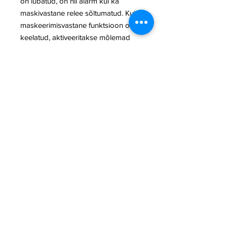
on lubatud, on nii alarm kui ka
maskivastane relee sõltumatud. Kui
maskeerimisvastane funktsioon on
keelatud, aktiveeritakse mõlemad
releed häirega, kus maskivastane
relee toimib N.O.-na, ja häirerelee
toimib N.C.-na. Installeri
testimisrežiimis (vt tagurpidi
lehekülge) aktiveeritakse häirerelee
pidevalt ja maskivastane relee
aktiveeritakse häire korral.
Rohkem tehnilist infot leiad toote
andmelehtedelt.