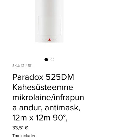
SKU: 1214511
Paradox 525DM
Kahesüsteemne
mikrolaine/infrapun
a andur, antimask,
12m x 12m 90°,
Price
33,51 €
Tax Included