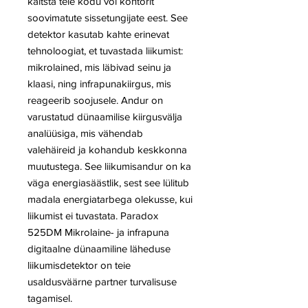
kaitsta teie kodu või kontorit
soovimatute sissetungijate eest. See
detektor kasutab kahte erinevat
tehnoloogiat, et tuvastada liikumist:
mikrolained, mis läbivad seinu ja
klaasi, ning infrapunakiirgus, mis
reageerib soojusele. Andur on
varustatud dünaamilise kiirgusvälja
analüüsiga, mis vähendab
valehäireid ja kohandub keskkonna
muutustega. See liikumisandur on ka
väga energiasäästlik, sest see lülitub
madala energiatarbega olekusse, kui
liikumist ei tuvastata. Paradox
525DM Mikrolaine- ja infrapuna
digitaalne dünaamiline läheduse
liikumisdetektor on teie
usaldusväärne partner turvalisuse
tagamisel.