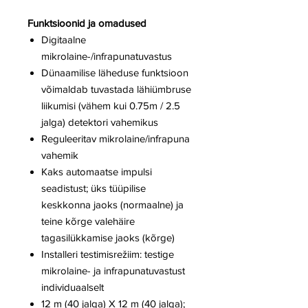
Funktsioonid ja omadused
Digitaalne
mikrolaine-/infrapunatuvastus
Dünaamilise läheduse funktsioon
võimaldab tuvastada lähiümbruse
liikumisi (vähem kui 0.75m / 2.5
jalga) detektori vahemikus
Reguleeritav mikrolaine/infrapuna
vahemik
Kaks automaatse impulsi
seadistust; üks tüüpilise
keskkonna jaoks (normaalne) ja
teine kõrge valehäire
tagasilükkamise jaoks (kõrge)
Installeri testimisrežiim: testige
mikrolaine- ja infrapunatuvastust
individuaalselt
12 m (40 jalga) X 12 m (40 jalga);