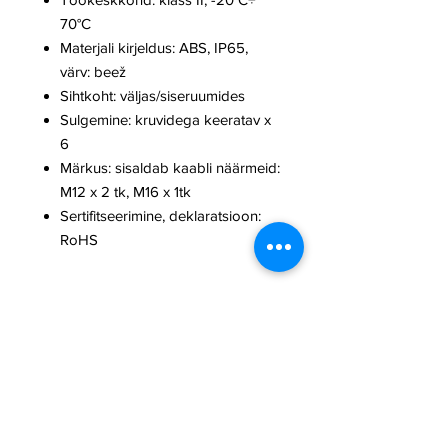
70°C
Materjali kirjeldus: ABS, IP65,
värv: beež
Sihtkoht: väljas/siseruumides
Sulgemine: kruvidega keeratav x
6
Märkus: sisaldab kaabli näärmeid:
M12 x 2 tk, M16 x 1tk
Sertifitseerimine, deklaratsioon:
RoHS