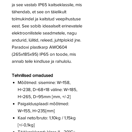
ja see vastab IP65 kaitseklassile, mis
tähendab, et see on täielikult
tolmukindel ja kaitstud veepihustuse
eest. See sobib ideaalselt erinevatele
elektroonilistele seadmetele, nagu
andurid, lülitid, releed, juhtplokid jne.
Paradoxi plastkarp AWO604
(265x185x95) IP65 on toode, mis
annab teile kindluse ja rahulolu.
Tehnilised omadused
Mõõtmed: sisemine: W=158,
H=238, D=68+18 väline: W=185,
H=265, D=95mm [mm, +/-2]
Paigaldusplaadi mõõtmed:
W=155, H=235[mm]
Kaal neto/bruto: 1,10kg / 1,15kg
[+/-0,1kg]
Töökeskkond: klass II, -20°C÷