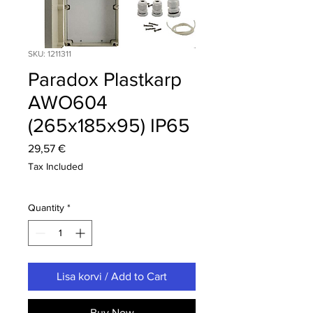
SKU: 1211311
Paradox Plastkarp
AWO604
(265x185x95) IP65
Price
29,57 €
Tax Included
Quantity
*
Lisa korvi / Add to Cart
Buy Now