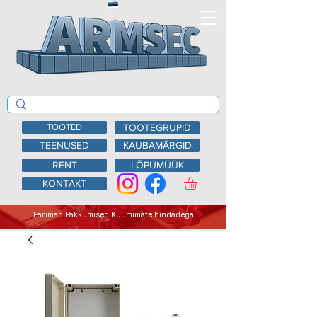
TOOTED
TOOTEGRUPID
TEENUSED
KAUBAMÄRGID
RENT
LÕPUMÜÜK
KONTAKT
Parimad Pakkumised Kuumimate hindadega