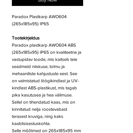
Paradox Plastkarp AWO604
(265x185x95) IP65
Tootekirjeldus
Paradox plastkarp AWO604 ABS
(265x185x95) IP65 on kvaliteetne ja
vastupidav toode, mis kaitseb teie
seadmeid niiskuse, tolmu ja
mehaaniliste kahjustuste eest. See
on valmistatud löögikindlast ja UV-
kindlast ABS-plastikust, mis tagab
pika kasutusea ja hea välimuse.
Sellel on tihendatud kaas, mis on
kinnitatud nelja roostevabast
terasest kruviga, ning kaks
kaablisisestuskohta.
Selle mõõtmed on 265x185x95 mm