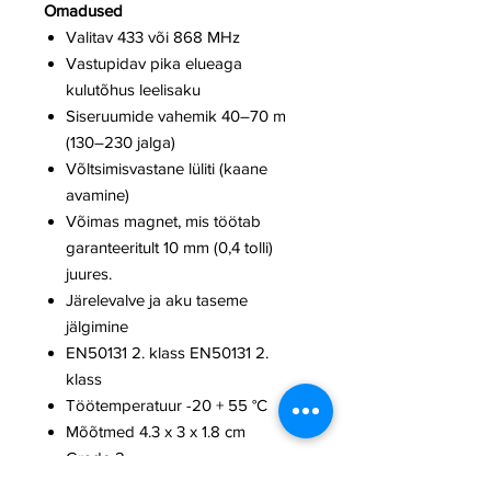
Omadused
Valitav 433 või 868 MHz
Vastupidav pika elueaga
kulutõhus leelisaku
Siseruumide vahemik 40–70 m
(130–230 jalga)
Võltsimisvastane lüliti (kaane
avamine)
Võimas magnet, mis töötab
garanteeritult 10 mm (0,4 tolli)
juures.
Järelevalve ja aku taseme
jälgimine
EN50131 2. klass EN50131 2.
klass
Töötemperatuur -20 + 55 °C
Mõõtmed 4.3 x 3 x 1.8 cm
Grade 2