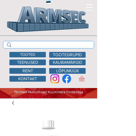
TOOTED
TOOTEGRUPID
TEENUSED
KAUBAMÄRGID
RENT
LÕPUMÜÜK
KONTAKT
Parimad Pakkumised Kuumimate hindadega