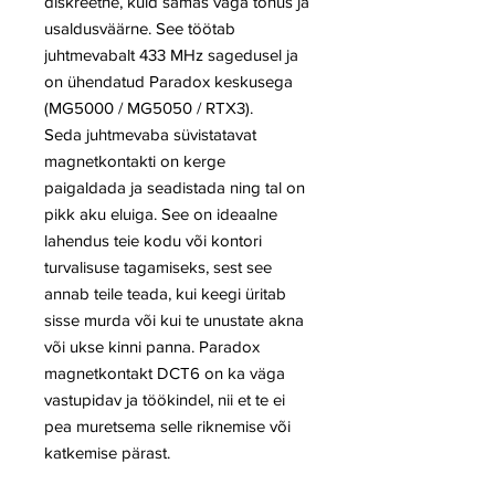
diskreetne, kuid samas väga tõhus ja
usaldusväärne. See töötab
juhtmevabalt 433 MHz sagedusel ja
on ühendatud Paradox keskusega
(MG5000 / MG5050 / RTX3).
Seda juhtmevaba süvistatavat
magnetkontakti on kerge
paigaldada ja seadistada ning tal on
pikk aku eluiga. See on ideaalne
lahendus teie kodu või kontori
turvalisuse tagamiseks, sest see
annab teile teada, kui keegi üritab
sisse murda või kui te unustate akna
või ukse kinni panna. Paradox
magnetkontakt DCT6 on ka väga
vastupidav ja töökindel, nii et te ei
pea muretsema selle riknemise või
katkemise pärast.