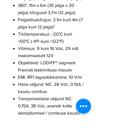
360°, 11m x 6m (35 jalga x 20
jalga) kõrgusel 3,7m (12 jalga)
Paigalduskõrgus: 2.1m kuni 4m (7
jalga kuni 12 jalga)*
Töötemperatuur: -20°C kuni
+50°C (-4°F kuni +122°F)
Võimsus: 9 kuni 16 Vdc, 29 mA
maksimaalselt 12V
Objektiivid: LODIFF® segment
Fresneli laekinnituse massiiv
EMI /RFI tagasilükkamine: 10 V/m
Häire väljund: NC. 28 Vdc, 0.15A /
kaudu combus
Tamperivastane väljund NC.
0.15A, 38 Vdc, avaneb katte
eemaldamisel / combuse kaudu
Suurus 10,8 cm dia. x 3,5 cm
kõrgus (4,25 tolli x 1,38 tolli)