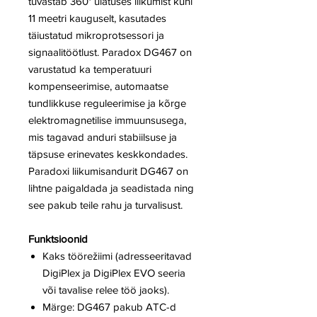
tuvastab 360° ulatuses liikumist kuni
11 meetri kauguselt, kasutades
täiustatud mikroprotsessori ja
signaalitöötlust. Paradox DG467 on
varustatud ka temperatuuri
kompenseerimise, automaatse
tundlikkuse reguleerimise ja kõrge
elektromagnetilise immuunsusega,
mis tagavad anduri stabiilsuse ja
täpsuse erinevates keskkondades.
Paradoxi liikumisandurit DG467 on
lihtne paigaldada ja seadistada ning
see pakub teile rahu ja turvalisust.
Funktsioonid
Kaks töörežiimi (adresseeritavad
DigiPlex ja DigiPlex EVO seeria
või tavalise relee töö jaoks).
Märge: DG467 pakub ATC-d