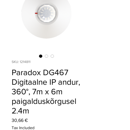
SKU: 1214811
Paradox DG467
Digitaalne IP andur,
360°, 7m x 6m
paigalduskõrgusel
2.4m
Price
30,66 €
Tax Included