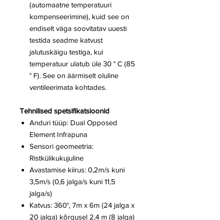
(automaatne temperatuuri
kompenseerimine), kuid see on
endiselt väga soovitatav uuesti
testida seadme katvust
jalutuskäigu testiga, kui
temperatuur ulatub üle 30 ° C (85
° F). See on äärmiselt oluline
ventileerimata kohtades.
Tehnilised spetsifikatsioonid
Anduri tüüp: Dual Opposed
Element Infrapuna
Sensori geomeetria:
Ristkülikukujuline
Avastamise kiirus: 0,2m/s kuni
3,5m/s (0,6 jalga/s kuni 11,5
jalga/s)
Katvus: 360°, 7m x 6m (24 jalga x
20 jalga) kõrgusel 2,4 m (8 jalga)