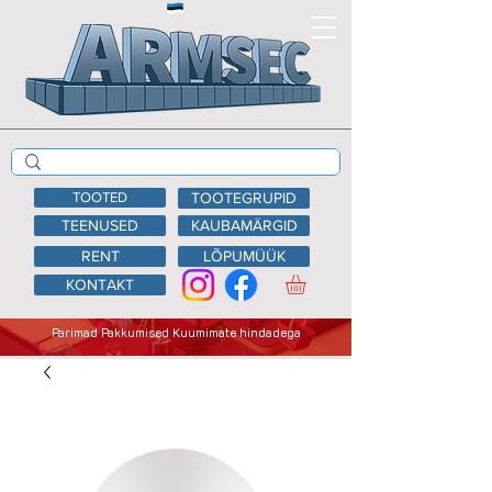
TOOTED
TOOTEGRUPID
TEENUSED
KAUBAMÄRGID
RENT
LÕPUMÜÜK
KONTAKT
Parimad Pakkumised Kuumimate hindadega