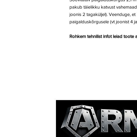
pakub täielikku katvust vahemaadel 
joonis 2 tagaküljel). Veenduge, e
paigalduskõrgusele (vt joonist 4 ja 
Rohkem tehnilist infot leiad toote