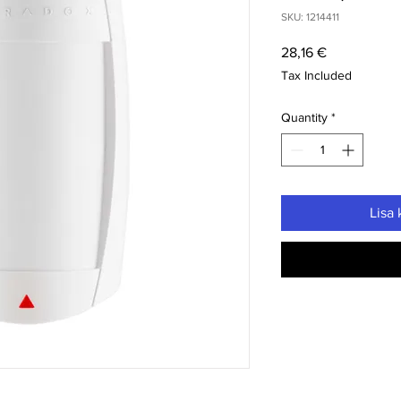
SKU: 1214411
Price
28,16 €
Tax Included
Quantity
*
Lisa 