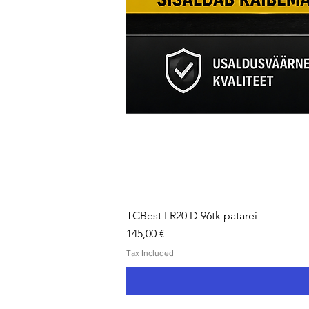
TCBest LR20 D 96tk patarei
Price
145,00 €
Tax Included