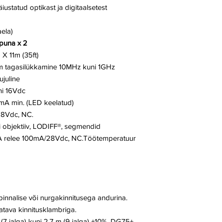
iustatud optikast ja digitaalsetest
ela)
apuna x 2
 X 11m (35ft)
/m tagasilükkamine 10MHz kuni 1GHz
ujuline
uni 16Vdc
mA min. (LED keelatud)
28Vdc, NC.
li objektiiv, LODIFF®, segmendid
 A relee 100mA/28Vdc, NC.Töötemperatuur
nnalise või nurgakinnitusega andurina.
ava kinnitusklambriga.
(7 jalga) kuni 2,7 m (9 jalga) ±10%, DG75+