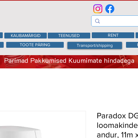
RENT
KAUBAMÄRGID
TEENUSED
TOOTE PÄRING
Transport/shipping
Parimad Pakkumised Kuumimate hindadega
Paradox DG
loomakindel
andur, 11m 