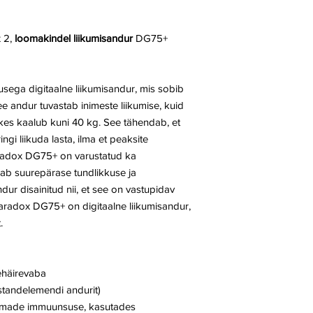
x 2,
loomakindel liikumisandur
DG75+
sega digitaalne liikumisandur, mis sobib
ee andur tuvastab inimeste liikumise, kuid
kes kaalub kuni 40 kg. See tähendab, et
ngi liikuda lasta, ilma et peaksite
aradox DG75+ on varustatud ka
gab suurepärase tundlikkuse ja
ur disainitud nii, et see on vastupidav
Paradox DG75+ on digitaalne liikumisandur,
.
ehäirevaba
tandelemendi andurit)
omade immuunsuse, kasutades