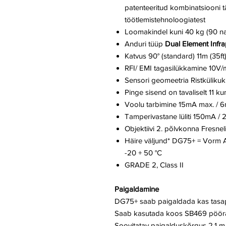
patenteeritud kombinatsiooni tä
töötlemistehnoloogiatest
Loomakindel kuni 40 kg (90 na
Anduri tüüp
Dual Element Infr
Katvus 90° (standard) 11m (35ft)
RFI/ EMI tagasilükkamine 10V
Sensori geomeetria Ristkülikuk
Pinge sisend on tavaliselt 11 k
Voolu tarbimine 15mA max. / 6
Tamperivastane lüliti 150mA / 
Objektiivi 2. põlvkonna Fresne
Häire väljund* DG75+ = Vorm
-20 + 50 °C
GRADE 2, Class II
Paigaldamine
DG75+ saab paigaldada kas tasapi
Saab kasutada koos SB469 pöörat
Soovitatav paigalduskõrgus 2,1 m 