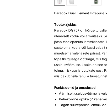
Paradox Dual Element Infrapuna 
Tootekirjeldus
Paradox DG75+ on kõrge turvalisu
ideaalselt kodu- või ärikaitseks. S
jätab tähelepanuta lemmiklooma, 
saate oma koera või kassi vabalt ri
muretsema valehäirete pärast. P
topeltkiirgusega optikaga, mis ta
usaldusväärsuse. Lisaks on see and
tolmu, niiskuse ja putukate eest. 
mis pakub teile rahu ja turvatunnet
Funktsioonid ja omadused
Äärmiselt usaldusväärne ja val
Kahekordne optika (2 kahe vas
Tagab suurepärase lemmiklo