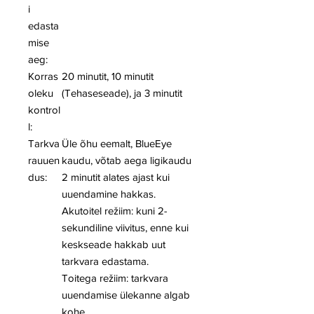
i
edasta
mise
aeg:
Korras
20 minutit, 10 minutit
oleku
(Tehaseseade), ja 3 minutit
kontrol
l:
Tarkva
Üle õhu eemalt, BlueEye
rauuen
kaudu, võtab aega ligikaudu
dus:
2 minutit alates ajast kui
uuendamine hakkas.
Akutoitel režiim: kuni 2-
sekundiline viivitus, enne kui
keskseade hakkab uut
tarkvara edastama.
Toitega režiim: tarkvara
uuendamise ülekanne algab
kohe