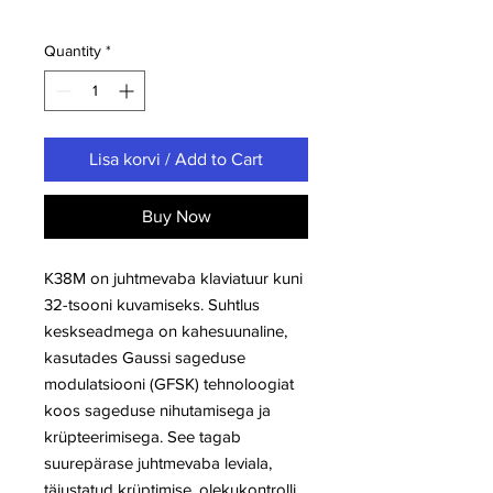
Quantity
*
Lisa korvi / Add to Cart
Buy Now
K38M on juhtmevaba klaviatuur kuni
32-tsooni kuvamiseks. Suhtlus
keskseadmega on kahesuunaline,
kasutades Gaussi sageduse
modulatsiooni (GFSK) tehnoloogiat
koos sageduse nihutamisega ja
krüpteerimisega. See tagab
suurepärase juhtmevaba leviala,
täiustatud krüptimise, olekukontrolli