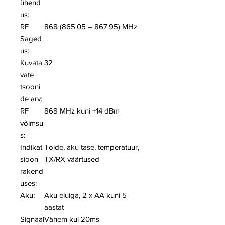
ühend
us:
RF
868 (865.05 – 867.95) MHz
Saged
us:
Kuvata
32
vate
tsooni
de arv:
RF
868 MHz kuni +14 dBm
võimsu
s:
Indikat
Toide, aku tase, temperatuur,
sioon
TX/RX väärtused
rakend
uses:
Aku:
Aku eluiga, 2 x AA kuni 5
aastat
Signaal
Vähem kui 20ms