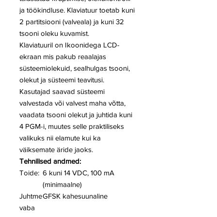
ja töökindluse. Klaviatuur toetab kuni
2 partitsiooni (valveala) ja kuni 32
tsooni oleku kuvamist.
Klaviatuuril on Ikoonidega LCD-
ekraan mis pakub reaalajas
süsteemiolekuid, sealhulgas tsooni,
olekut ja süsteemi teavitusi.
Kasutajad saavad süsteemi
valvestada või valvest maha võtta,
vaadata tsooni olekut ja juhtida kuni
4 PGM-i, muutes selle praktiliseks
valikuks nii elamute kui ka
väiksemate äride jaoks.
Tehnilised andmed:
Toide:
6 kuni 14 VDC, 100 mA
(minimaalne)
Juhtme
GFSK kahesuunaline
vaba