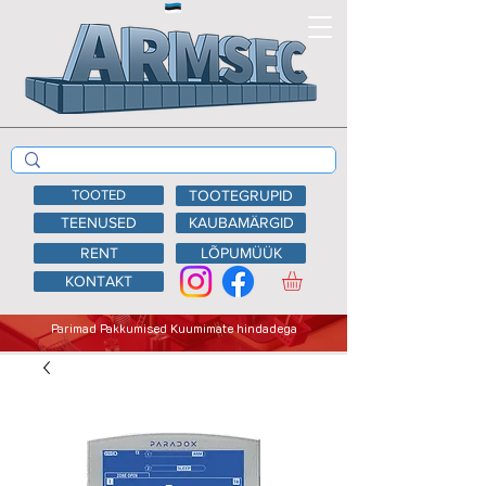
TOOTED
TOOTEGRUPID
TEENUSED
KAUBAMÄRGID
RENT
LÕPUMÜÜK
KONTAKT
Parimad Pakkumised Kuumimate hindadega