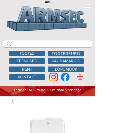
TOOTED
TOOTEGRUPID
TEENUSED
KAUBAMÄRGID
RENT
LÕPUMÜÜK
KONTAKT
Parimad Pakkumised Kuumimate hindadega