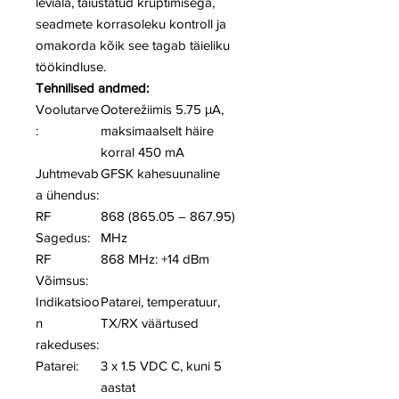
leviala, täiustatud krüptimisega,
seadmete korrasoleku kontroll ja
omakorda kõik see tagab täieliku
töökindluse.
Tehnilised andmed:
Voolutarve
Ooterežiimis 5.75 μA,
:
maksimaalselt häire
korral 450 mA
Juhtmevab
GFSK kahesuunaline
a ühendus:
RF
868 (865.05 – 867.95)
Sagedus:
MHz
RF
868 MHz: +14 dBm
Võimsus:
Indikatsioo
Patarei, temperatuur,
n
TX/RX väärtused
rakeduses:
Patarei:
3 x 1.5 VDC C, kuni 5
aastat