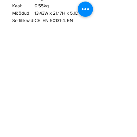
Kaal:
0.55kg
Mõõdud:
13.43W x 21.17H x 5.1D cm
Sertifikaadi
CE, EN 50131-4, EN
d:
50131-6, EN 50131-5-3,
FCC 15.247