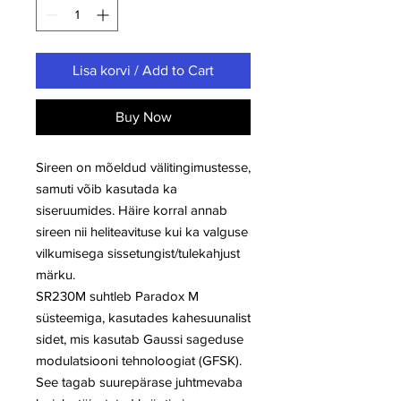
Lisa korvi / Add to Cart
Buy Now
Sireen on mõeldud välitingimustesse,
samuti võib kasutada ka
siseruumides. Häire korral annab
sireen nii heliteavituse kui ka valguse
vilkumisega sissetungist/tulekahjust
märku.
SR230M suhtleb Paradox M
süsteemiga, kasutades kahesuunalist
sidet, mis kasutab Gaussi sageduse
modulatsiooni tehnoloogiat (GFSK).
See tagab suurepärase juhtmevaba