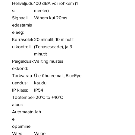
Helivaljudu
100 dBA või rohkem (1
s:
meeter)
Signaali
Vähem kui 20ms
edastamis
e aeg:
Korrasolek
20 minutit, 10 minutit
u kontroll:
(Tehaseseade), ja 3
minutit
Paigaldusk
Välitingimustes
ekkond:
Tarkvarau
Üle õhu eemalt, BlueEye
uendus:
kaudu
IP klass:
IP54
Töötemper
-20°C to +40°C
atuur:
Automaatn
Jah
e
õppimine:
Värv:
Valge