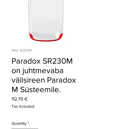
SKU: 1232791
Paradox SR230M
on juhtmevaba
välisireen Paradox
M Süsteemile.
Price
112,70 €
Tax Included
Quantity
*