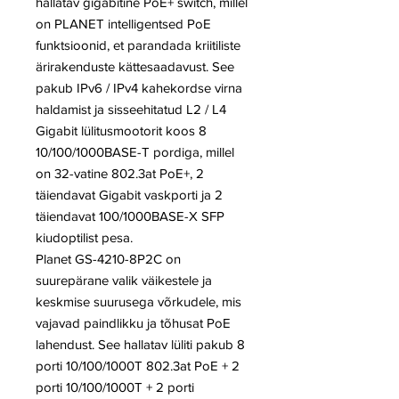
hallatav gigabitine PoE+ switch, millel
on PLANET intelligentsed PoE
funktsioonid, et parandada kriitiliste
ärirakenduste kättesaadavust. See
pakub IPv6 / IPv4 kahekordse virna
haldamist ja sisseehitatud L2 / L4
Gigabit lülitusmootorit koos 8
10/100/1000BASE-T pordiga, millel
on 32-vatine 802.3at PoE+, 2
täiendavat Gigabit vaskporti ja 2
täiendavat 100/1000BASE-X SFP
kiudoptilist pesa.
Planet GS-4210-8P2C on
suurepärane valik väikestele ja
keskmise suurusega võrkudele, mis
vajavad paindlikku ja tõhusat PoE
lahendust. See hallatav lüliti pakub 8
porti 10/100/1000T 802.3at PoE + 2
porti 10/100/1000T + 2 porti