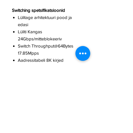
Switching spetsifikatsioonid
Lülitage arhitektuuri pood ja
edasi
Lüliti Kangas
24Gbps/mitteblokeeriv
Switch Throughput@64Bytes
17.85Mpps
Aadressitabeli 8K kirjed
Jagatud andmepuhver 4,1
megabitti
Flow Control IEEE 802.3x
pausiraam täieliku dupleksi jaoks
Vasturõhk
pooldupleksile
Jumbo Raam 10K baiti
Võimsus Etherneti kaudu
PoE Standard IEEE