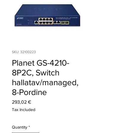
SKU: 32100223
Planet GS-4210-
8P2C, Switch
hallatav/managed,
8-Pordine
Price
293,02 €
Tax Included
Quantity
*