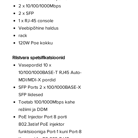
2 x 10/100/1000Mbps
2 x SFP
1 x RJ-45 console
Veebipõhine haldus
rack
120W Poe kokku
Riistvara spetsifikatsioonid
Vasepordid 10 x
10/100/1000BASE-T RJ45 Auto-
MDI/MDI-X pordid
SFP Ports 2 x 100/1000BASE-X
SFP liidesed
Toetab 100/1000Mbps kahe
režiimi ja DDM
PoE Injector Port 8 porti
802.3at/af PoE injektor
funktsiooniga Port-1 kuni Port-8