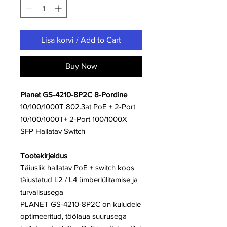
Lisa korvi / Add to Cart
Buy Now
Planet GS-4210-8P2C 8-Pordine
10/100/1000T 802.3at PoE + 2-Port
10/100/1000T+ 2-Port 100/1000X
SFP Hallatav Switch
Tootekirjeldus
Täiuslik hallatav PoE + switch koos
täiustatud L2 / L4 ümberlülitamise ja
turvalisusega
PLANET GS-4210-8P2C on kuludele
optimeeritud, töölaua suurusega