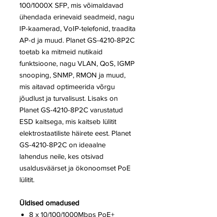
100/1000X SFP, mis võimaldavad
ühendada erinevaid seadmeid, nagu
IP-kaamerad, VoIP-telefonid, traadita
AP-d ja muud. Planet GS-4210-8P2C
toetab ka mitmeid nutikaid
funktsioone, nagu VLAN, QoS, IGMP
snooping, SNMP, RMON ja muud,
mis aitavad optimeerida võrgu
jõudlust ja turvalisust. Lisaks on
Planet GS-4210-8P2C varustatud
ESD kaitsega, mis kaitseb lülitit
elektrostaatiliste häirete eest. Planet
GS-4210-8P2C on ideaalne
lahendus neile, kes otsivad
usaldusväärset ja ökonoomset PoE
lülitit.
Üldised omadused
8 x 10/100/1000Mbps PoE+