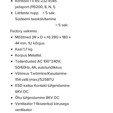
Konsool 1 x RS-232-RJ45
jadaport (115200, 8, N, 1)
Lähtesta nupp < 5 sek:
Süsteemi taaskäivitamine
> 5 sek:
Factory vaikimisi
Mõõtmed (W x D x H) 280 x 180 x
44 mm, 1U kõrgus
Kaal 1,7 kg
Korpus Metallist
Toitenõuded AC 100~240V,
50/60Hz, 4A, autotundlikkus
Võimsus Tarbimine/Kasutamine
154 vatti (max.)/525BTU
ESD kaitse Kontakt tühjendamine
6KV DC
Õhu tühjendamine 8KV DC
Ventilaator 1 fikseeritud kiirusega
ventilaator