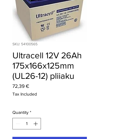
SKU: 54100565
Ultracell 12V 26Ah
175x166x125mm
(UL26-12) pliiaku
Price
72,39 €
Tax Included
Quantity
*