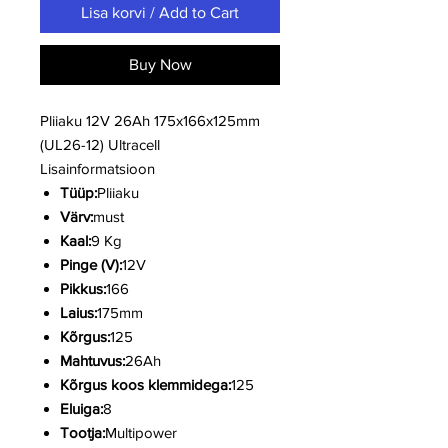
Lisa korvi / Add to Cart
Buy Now
Pliiaku 12V 26Ah 175x166x125mm
(UL26-12) Ultracell
Lisainformatsioon
Tüüp:
Pliiaku
Värv:
must
Kaal:
9 Kg
Pinge (V):
12V
Pikkus:
166
Laius:
175mm
Kõrgus:
125
Mahtuvus:
26Ah
Kõrgus koos klemmidega:
125
Eluiga:
8
Tootja:
Multipower