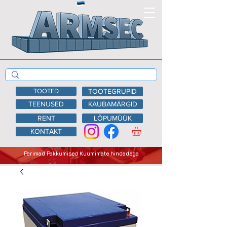
TOOTED
TOOTEGRUPID
TEENUSED
KAUBAMÄRGID
RENT
LÕPUMÜÜK
KONTAKT
Parimad Pakkumised Kuumimate hindadega