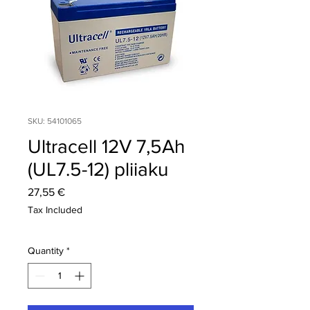
SKU: 54101065
Ultracell 12V 7,5Ah
(UL7.5-12) pliiaku
Price
27,55 €
Tax Included
Quantity
*