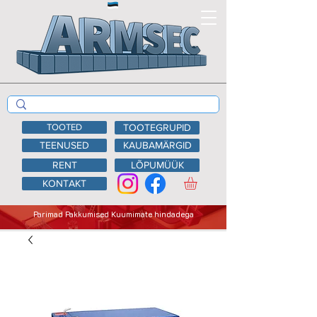
TOOTED
TOOTEGRUPID
TEENUSED
KAUBAMÄRGID
RENT
LÕPUMÜÜK
KONTAKT
Parimad Pakkumised Kuumimate hindadega