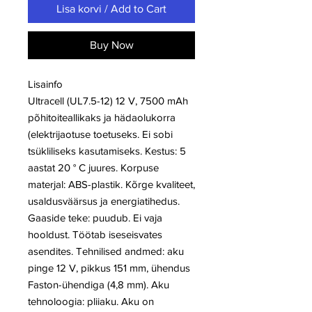
Lisa korvi / Add to Cart
Buy Now
Lisainfo
Ultracell (UL7.5-12) 12 V, 7500 mAh
põhitoiteallikaks ja hädaolukorra
(elektrijaotuse toetuseks. Ei sobi
tsükliliseks kasutamiseks. Kestus: 5
aastat 20 ° C juures. Korpuse
materjal: ABS-plastik. Kõrge kvaliteet,
usaldusväärsus ja energiatihedus.
Gaaside teke: puudub. Ei vaja
hooldust. Töötab iseseisvates
asendites. Tehnilised andmed: aku
pinge 12 V, pikkus 151 mm, ühendus
Faston-ühendiga (4,8 mm). Aku
tehnoloogia: pliiaku. Aku on