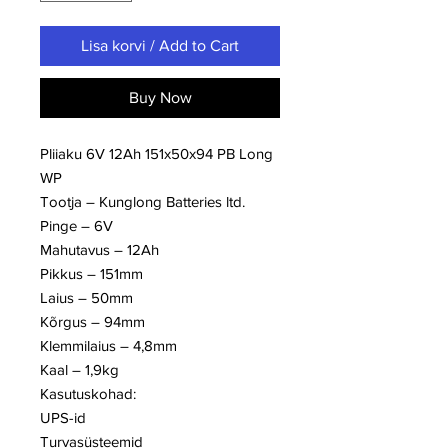
Lisa korvi / Add to Cart
Buy Now
Pliiaku 6V 12Ah 151x50x94 PB Long
WP
Tootja – Kunglong Batteries ltd.
Pinge – 6V
Mahutavus – 12Ah
Pikkus – 151mm
Laius – 50mm
Kõrgus – 94mm
Klemmilaius – 4,8mm
Kaal – 1,9kg
Kasutuskohad:
UPS-id
Turvasüsteemid