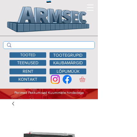
TOOTED
TOOTEGRUPID
TEENUSED
KAUBAMÄRGID
RENT
LÕPUMÜÜK
KONTAKT
Parimad Pakkumised Kuumimate hindadega