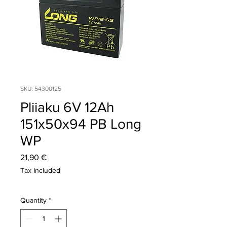
SKU: 54300125
Pliiaku 6V 12Ah
151x50x94 PB Long
WP
Price
21,90 €
Tax Included
Quantity
*