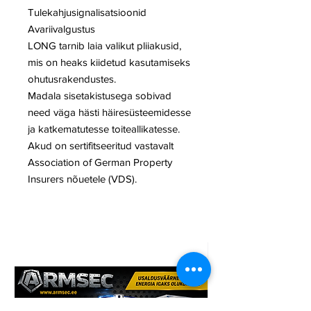
Tulekahjusignalisatsioonid
Avariivalgustus
LONG tarnib laia valikut pliiakusid,
mis on heaks kiidetud kasutamiseks
ohutusrakendustes.
Madala sisetakistusega sobivad
need väga hästi häiresüsteemidesse
ja katkematutesse toiteallikatesse.
Akud on sertifitseeritud vastavalt
Association of German Property
Insurers nõuetele (VDS).