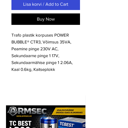
Lisa korvi / Add to Cart
Buy Now
Trafo plastik korpuses POWER
BUBBLE® CTR3, Võimsus 35VA,
Peamine pinge 230V AC,
Sekundaarne pinge 1 17V,
Sekundaarmähise pinge 1 2.06A,
Kaal 0.6kg, Kaitseplokk