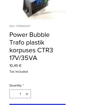
SKU: 1738002617
Power Bubble
Trafo plastik
korpuses CTR3
17V/35VA
Price
10,45 €
Tax Included
Quantity
*