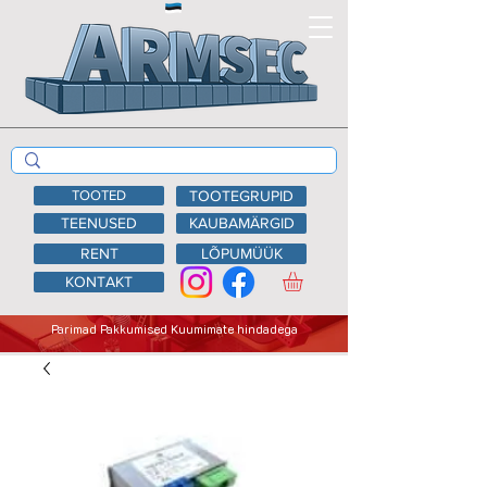
TOOTED
TOOTEGRUPID
TEENUSED
KAUBAMÄRGID
RENT
LÕPUMÜÜK
KONTAKT
Parimad Pakkumised Kuumimate hindadega