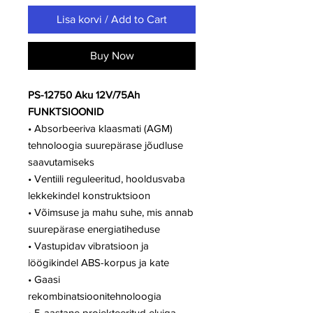
Lisa korvi / Add to Cart
Buy Now
PS-12750 Aku 12V/75Ah
FUNKTSIOONID
• Absorbeeriva klaasmati (AGM)
tehnoloogia suurepärase jõudluse
saavutamiseks
• Ventiili reguleeritud, hooldusvaba
lekkekindel konstruktsioon
• Võimsuse ja mahu suhe, mis annab
suurepärase energiatiheduse
• Vastupidav vibratsioon ja
löögikindel ABS-korpus ja kate
• Gaasi
rekombinatsioonitehnoloogia
• 5-aastane projekteeritud eluiga