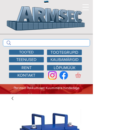
TOOTED
TOOTEGRUPID
TEENUSED
KAUBAMÄRGID
RENT
LÕPUMÜÜK
KONTAKT
Parimad Pakkumised Kuumimate hindadega