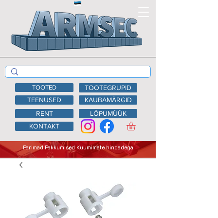
TOOTED
TOOTEGRUPID
TEENUSED
KAUBAMÄRGID
RENT
LÕPUMÜÜK
KONTAKT
Parimad Pakkumised Kuumimate hindadega