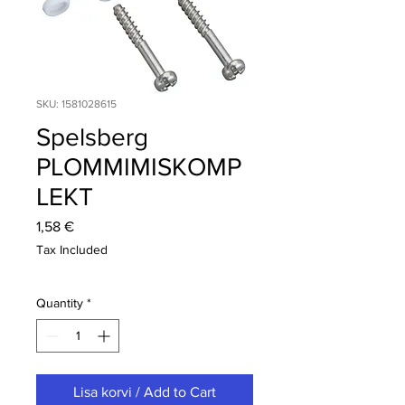
SKU: 1581028615
Spelsberg
PLOMMIMISKOMP
LEKT
Price
1,58 €
Tax Included
Quantity
*
Lisa korvi / Add to Cart