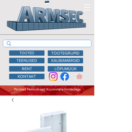
TOOTED
TOOTEGRUPID
TEENUSED
KAUBAMÄRGID
RENT
LÕPUMÜÜK
KONTAKT
Parimad Pakkumised Kuumimate hindadega