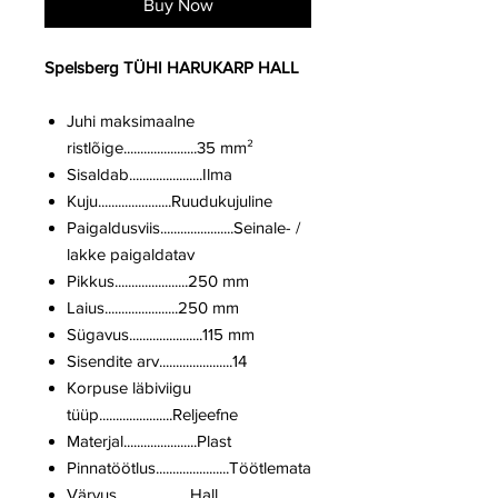
Buy Now
Spelsberg TÜHI HARUKARP HALL
Juhi maksimaalne
ristlõige......................35 mm²
Sisaldab......................Ilma
Kuju......................Ruudukujuline
Paigaldusviis......................Seinale- /
lakke paigaldatav
Pikkus......................250 mm
Laius......................250 mm
Sügavus......................115 mm
Sisendite arv......................14
Korpuse läbiviigu
tüüp......................Reljeefne
Materjal......................Plast
Pinnatöötlus......................Töötlemata
Värvus......................Hall