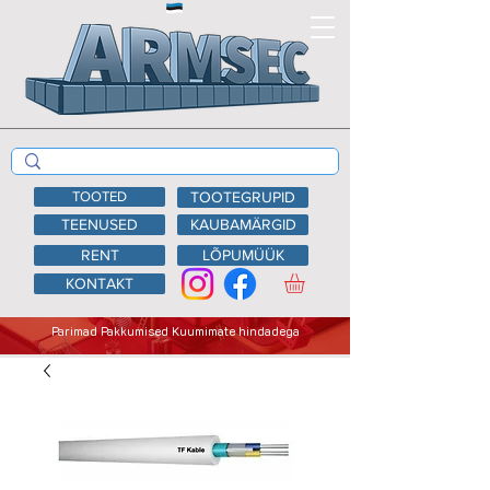
TOOTED
TOOTEGRUPID
TEENUSED
KAUBAMÄRGID
RENT
LÕPUMÜÜK
KONTAKT
Parimad Pakkumised Kuumimate hindadega