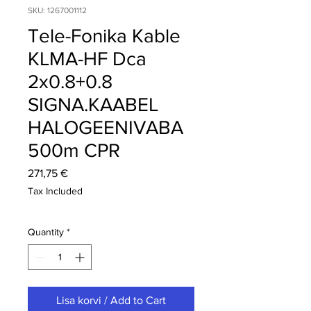
SKU: 1267001112
Tele-Fonika Kable
KLMA-HF Dca
2x0.8+0.8
SIGNA.KAABEL
HALOGEENIVABA
500m CPR
Price
271,75 €
Tax Included
Quantity
*
Lisa korvi / Add to Cart