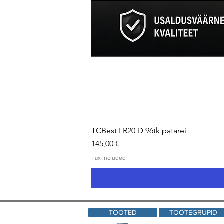
TCBest LR20 D 96tk patarei
Price
145,00 €
Tax Included
TOOTED
TOOTEGRUPID