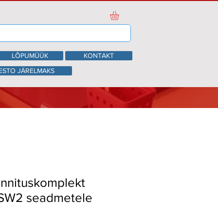
LÕPUMÜÜK
KONTAKT
ESTO JÄRELMAKS
innituskomplekt
TSW2 seadmetele