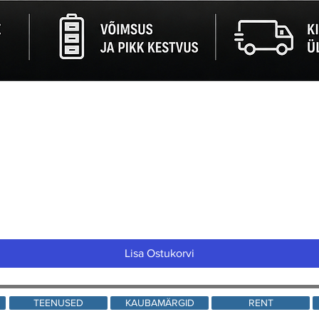
Quick View
Lisa Ostukorvi
TEENUSED
KAUBAMÄRGID
RENT