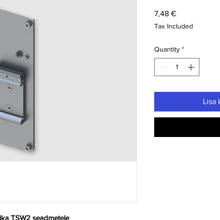
Price
7,48 €
Tax Included
Quantity
*
Lisa 
onika TSW2 seadmetele