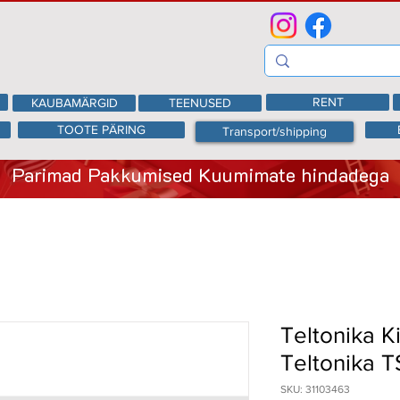
RENT
KAUBAMÄRGID
TEENUSED
TOOTE PÄRING
Transport/shipping
Parimad Pakkumised Kuumimate hindadega
Teltonika K
Teltonika 
SKU: 31103463