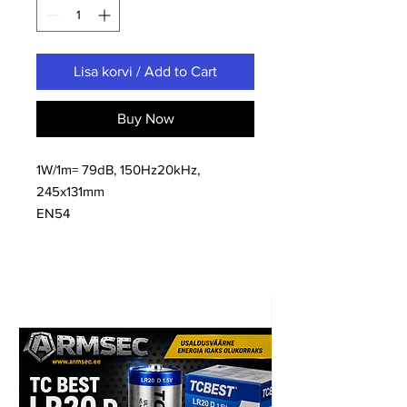
Lisa korvi / Add to Cart
Buy Now
1W/1m= 79dB, 150Hz20kHz,
245x131mm
EN54