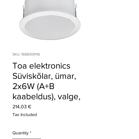
SKU: 1688009116
Toa elektronics
Süviskõlar, ümar,
2x6W (A+B
kaabeldus), valge,
Price
214,03 €
Tax Included
Quantity
*