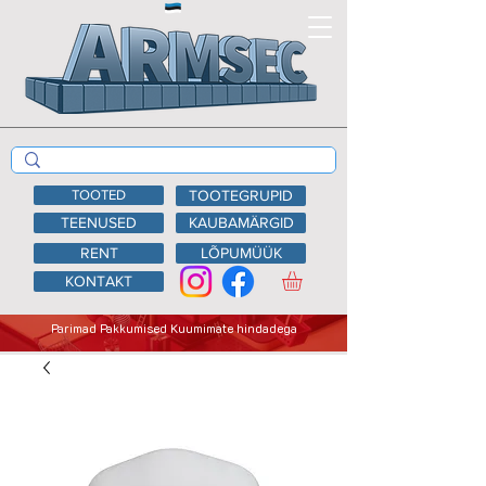
TOOTED
TOOTEGRUPID
TEENUSED
KAUBAMÄRGID
RENT
LÕPUMÜÜK
KONTAKT
Parimad Pakkumised Kuumimate hindadega