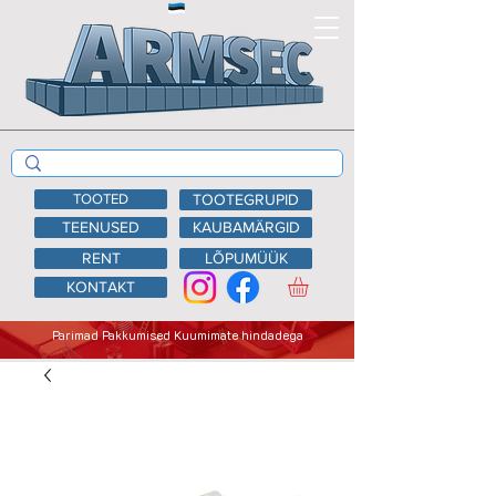
TOOTED
TOOTEGRUPID
TEENUSED
KAUBAMÄRGID
RENT
LÕPUMÜÜK
KONTAKT
Parimad Pakkumised Kuumimate hindadega