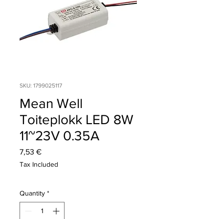
SKU: 1799025117
Mean Well
Toiteplokk LED 8W
11~23V 0.35A
Price
7,53 €
Tax Included
Quantity
*