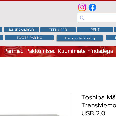
RENT
KAUBAMÄRGID
TEENUSED
TOOTE PÄRING
Transport/shipping
Parimad Pakkumised Kuumimate hindadega
Toshiba Mä
TransMemo
USB 2.0