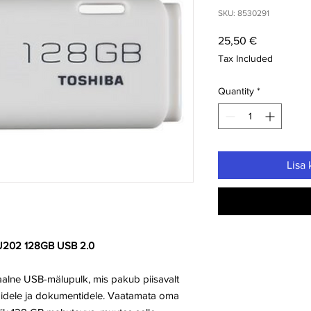
SKU: 8530291
Price
25,50 €
Tax Included
Quantity
*
Lisa 
 U202 128GB USB 2.0
lne USB-mälupulk, mis pakub piisavalt
ilmidele ja dokumentidele. Vaatamata oma