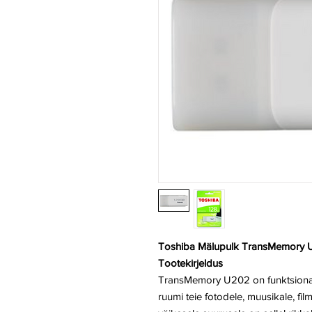
Toshiba Mälupulk TransMemory
Tootekirjeldus
TransMemory U202 on funktsionaa
ruumi teie fotodele, muusikale, f