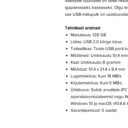
väikesele suurusele on sellel rikk
igapäevaseks kaaslaseks. Olgu teil
see USB-mälupulk on usaldusväär
Tehnilised andmed
Mahutavus: 128 GB
Liides: USB 2.0 kõrge kiirus
Toiteallikas: Toide USB-porti 
Mõõtmed: Umbkaudu 51,4 mm x
Kaal: Umbkaudu 8 grammi
Mõõdud: 51.4 x 21.4 x 8.4 mm
Lugemiskiirus: Kuni 18 MB/s
Kirjutamiskiirus: Kuni 5 MB/s
Ühilduvus: Sobib arvutitele (P
operatsioonisüsteemid nagu W
Windows 10 ja macOS v10.6.6 k
Garantiiperiood: 5 aastat