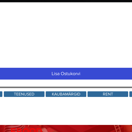
Quick View
Lisa Ostukorvi
TEENUSED
KAUBAMÄRGID
RENT
EPOOD