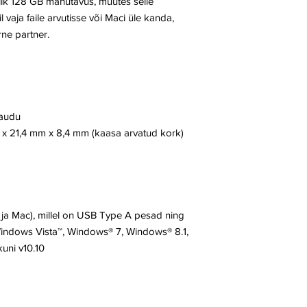
alik 128 GB mahutavus, muutes selle
 vaja faile arvutisse või Maci üle kanda,
ne partner.
kaudu
 21,4 mm x 8,4 mm (kaasa arvatud kork)
C ja Mac), millel on USB Type A pesad ning
indows Vista™, Windows® 7, Windows® 8.1,
uni v10.10