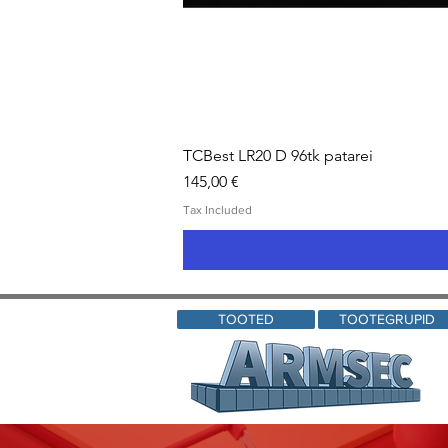
TCBest LR20 D 96tk patarei
Price
145,00 €
Tax Included
TOOTED
TOOTEGRUPID