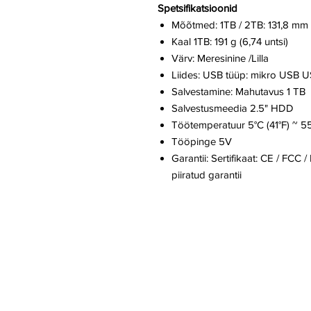
Spetsifikatsioonid
Mõõtmed: 1TB / 2TB: 131,8 mm x
Kaal 1TB: 191 g (6,74 untsi)
Värv: Meresinine /Lilla
Liides: USB tüüp: mikro USB U
Salvestamine: Mahutavus 1 TB
Salvestusmeedia 2.5" HDD
Töötemperatuur 5°C (41°F) ~ 55
Tööpinge 5V
Garantii: Sertifikaat: CE / FCC
piiratud garantii