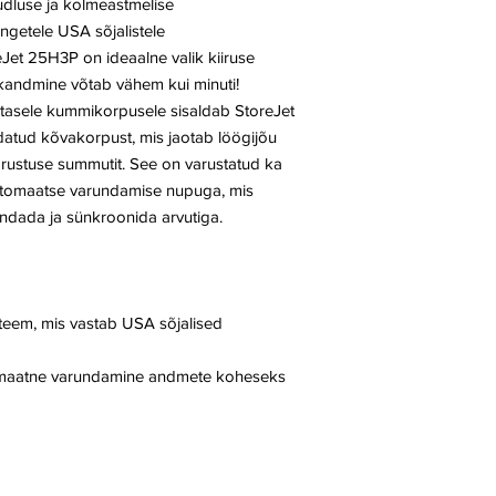
dluse ja kolmeastmelise
ngetele USA sõjalistele
Jet 25H3P on ideaalne valik kiiruse
ekandmine võtab vähem kui minuti!
svastasele kummikorpusele sisaldab StoreJet
datud kõvakorpust, mis jaotab löögijõu
edrustuse summutit. See on varustatud ka
utomaatse varundamise nupuga, mis
ndada ja sünkroonida arvutiga.
teem, mis vastab USA sõjalised
maatne varundamine andmete koheseks