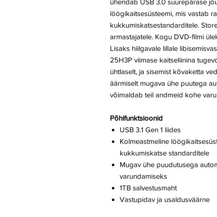
ühendab USB 3.0 suurepärase jõu
löögikaitsesüsteemi, mis vastab ra
kukkumiskatsestandarditele. Store
armastajatele. Kogu DVD-filmi ül
Lisaks hiilgavale lillale libisemi
25H3P viimase kaitseliinina tugev
ühtlaselt, ja sisemist kõvaketta v
äärmiselt mugava ühe puutega a
võimaldab teil andmeid kohe varu
Põhifunktsioonid
USB 3.1 Gen 1 liides
Kolmeastmeline löögikaitsesüs
kukkumiskatse standarditele
Mugav ühe puudutusega auto
varundamiseks
1TB salvestusmaht
Vastupidav ja usaldusväärne