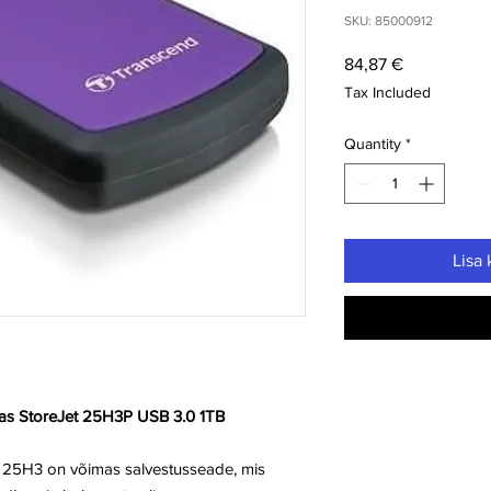
SKU: 85000912
Price
84,87 €
Tax Included
Quantity
*
Lisa 
as StoreJet 25H3P USB 3.0 1TB
 25H3 on võimas salvestusseade, mis