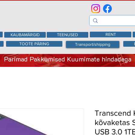
RENT
KAUBAMÄRGID
TEENUSED
TOOTE PÄRING
Transport/shipping
Parimad Pakkumised Kuumimate hindadega
Transcend 
kõvaketas 
USB 3.0 1T