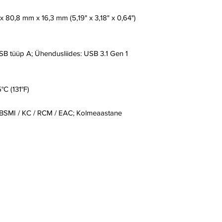
 80,8 mm x 16,3 mm (5,19" x 3,18" x 0,64")
SB tüüp A; Ühendusliides: USB 3.1 Gen 1
°C (131°F)
 / BSMI / KC / RCM / EAC; Kolmeaastane