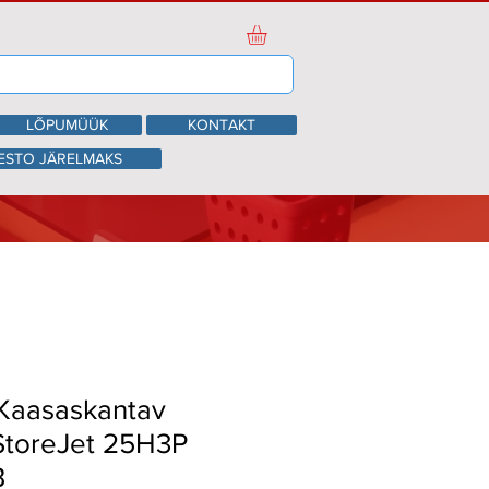
LÕPUMÜÜK
KONTAKT
ESTO JÄRELMAKS
Kaasaskantav
StoreJet 25H3P
B