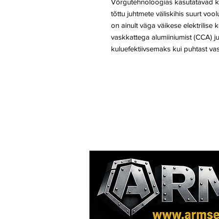
Võrgutehnoloogias kasutatavad k
tõttu juhtmete väliskihis suurt v
on ainult väga väikese elektrili
vaskkattega alumiiniumist (CCA) ju
kuluefektiivsemaks kui puhtast vas