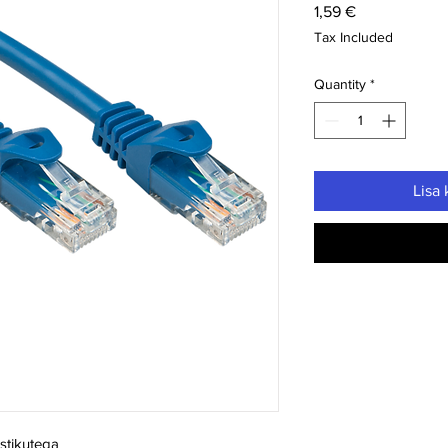
Price
1,59 €
Tax Included
Quantity
*
Lisa 
stikutega