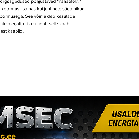
õrgsagedused põhjustavad "nahaefekti"
oolukoormust, samas kui juhtmete südamikud
se koormusega. See võimaldab kasutada
htmaterjali, mis muudab selle kaabli
est kaablid.