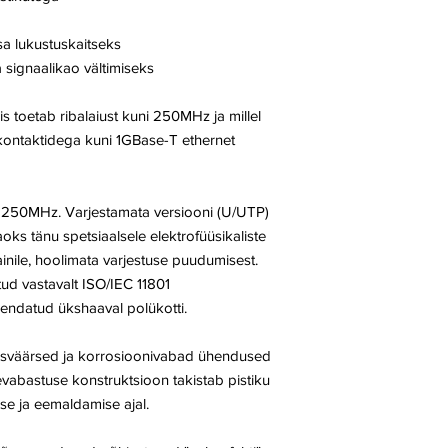
sa lukustuskaitseks
a signaalikao vältimiseks
toetab ribalaiust kuni 250MHz ja millel
 kontaktidega kuni 1GBase-T ethernet
 250MHz. Varjestamata versiooni (U/UTP)
oks tänu spetsiaalsele elektrofüüsikaliste
inile, hoolimata varjestuse puudumisest.
tud vastavalt ISO/IEC 11801
kendatud ükshaaval polükotti.
dusväärsed ja korrosioonivabad ühendused
evabastuse konstruktsioon takistab pistiku
se ja eemaldamise ajal.