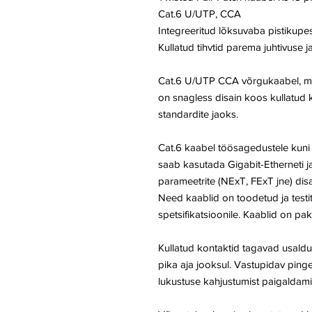
Cat.6 U/UTP, CCA
Integreeritud lõksuvaba pistikupe
Kullatud tihvtid parema juhtivuse j
Cat.6 U/UTP CCA võrgukaabel, mis 
on snagless disain koos kullatud
standardite jaoks.
Cat.6 kaabel töösagedustele kuni
saab kasutada Gigabit-Etherneti ja
parameetrite (NExT, FExT jne) disa
Need kaablid on toodetud ja testi
spetsifikatsioonile. Kaablid on pa
Kullatud kontaktid tagavad usal
pika aja jooksul. Vastupidav ping
lukustuse kahjustumist paigaldami