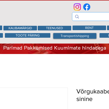
RENT
KAUBAMÄRGID
TEENUSED
TOOTE PÄRING
Transport/shipping
Parimad Pakkumised Kuumimate hindadega
Võrgukaabe
sinine