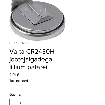
SKU: 42706854
Varta CR2430H
jootejalgadega
liitium patarei
Price
2,91 €
Tax Included
Quantity
*