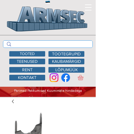
TOOTED
TOOTEGRUPID
TEENUSED
KAUBAMÄRGID
RENT
LÕPUMÜÜK
KONTAKT
Parimad Pakkumised Kuumimate hindadega