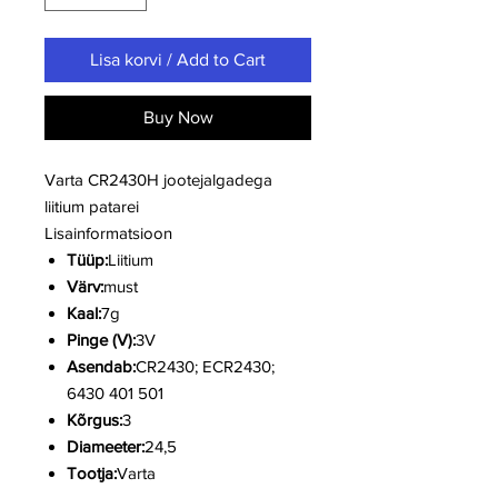
Lisa korvi / Add to Cart
Buy Now
Varta CR2430H jootejalgadega
liitium patarei
Lisainformatsioon
Tüüp:
Liitium
Värv:
must
Kaal:
7g
Pinge (V):
3V
Asendab:
CR2430; ECR2430;
6430 401 501
Kõrgus:
3
Diameeter:
24,5
Tootja:
Varta