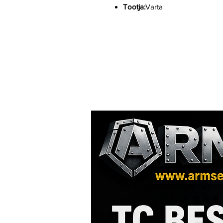
Tootja:
Varta