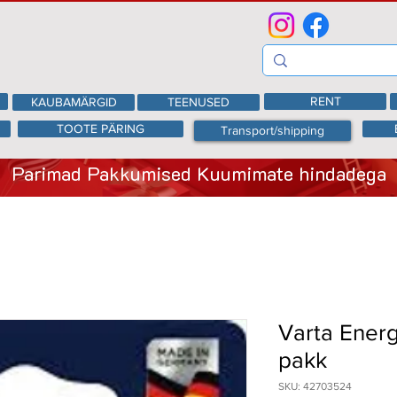
RENT
KAUBAMÄRGID
TEENUSED
TOOTE PÄRING
Transport/shipping
Parimad Pakkumised Kuumimate hindadega
Varta Energ
pakk
SKU: 42703524