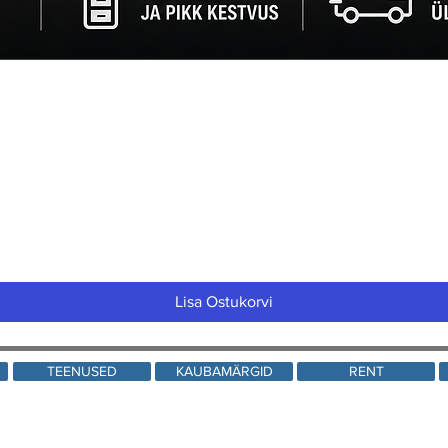
Quick View
Lisa Ostukorvi
TEENUSED
KAUBAMÄRGID
RENT