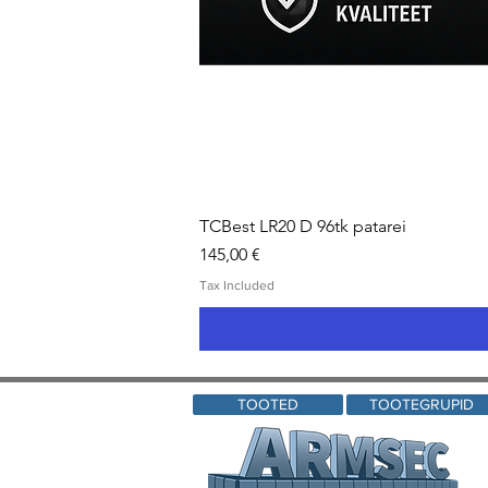
TCBest LR20 D 96tk patarei
Price
145,00 €
Tax Included
TOOTED
TOOTEGRUPID