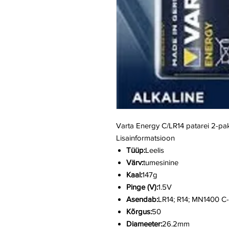
Varta Energy C/LR14 patarei 2-pa
Lisainformatsioon
Tüüp:
Leelis
Värv:
tumesinine
Kaal:
147g
Pinge (V):
1.5V
Asendab:
LR14; R14; MN1400 C-
Kõrgus:
50
Diameeter:
26.2mm