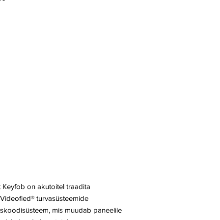
 Keyfob on akutoitel traadita
 Videofied® turvasüsteemide
iskoodisüsteem, mis muudab paneelile