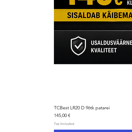
TCBest LR20 D 96tk patarei
Price
145,00 €
Tax Included