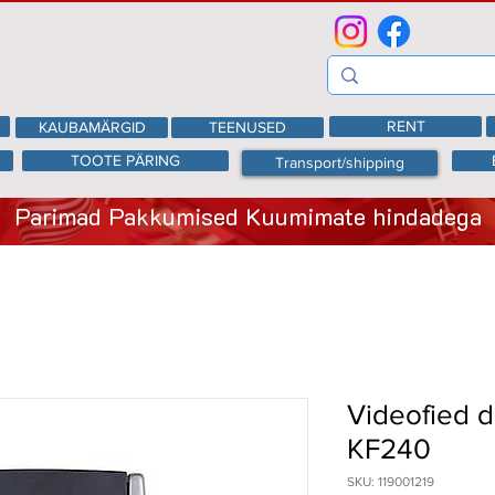
RENT
KAUBAMÄRGID
TEENUSED
TOOTE PÄRING
Transport/shipping
Parimad Pakkumised Kuumimate hindadega
Videofied d
KF240
SKU: 119001219