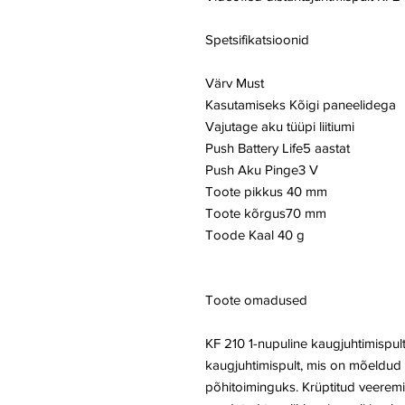
Spetsifikatsioonid
Värv Must
Kasutamiseks Kõigi paneelidega
Vajutage aku tüüpi liitiumi
Push Battery Life5 aastat
Push Aku Pinge3 V
Toote pikkus 40 mm
Toote kõrgus70 mm
Toode Kaal 40 g
Toote omadused
KF 210 1-nupuline kaugjuhtimispult
kaugjuhtimispult, mis on mõeldud
põhitoiminguks. Krüptitud veerem