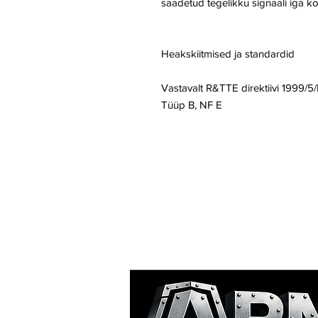
saadetud tegelikku signaali iga ko
Heakskiitmised ja standardid
Vastavalt R&TTE direktiivi 1999/5
Tüüp B, NF E