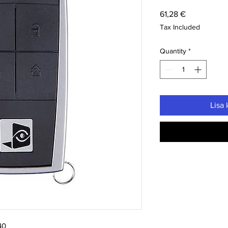
Price
61,28 €
Tax Included
Quantity
*
Lisa 
40