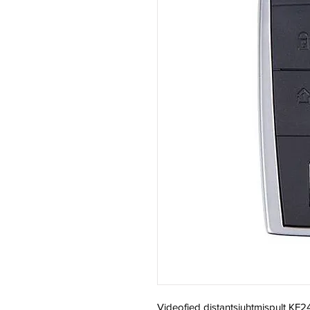
Videofied distantsjuhtmispult KF2