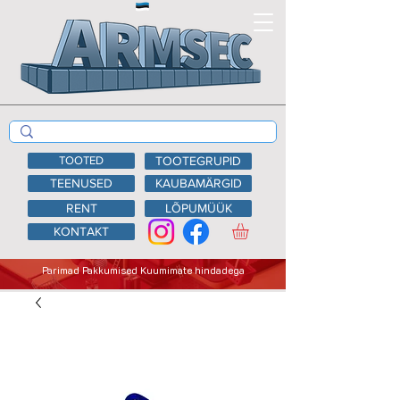
TOOTED
TOOTEGRUPID
TEENUSED
KAUBAMÄRGID
RENT
LÕPUMÜÜK
KONTAKT
Parimad Pakkumised Kuumimate hindadega