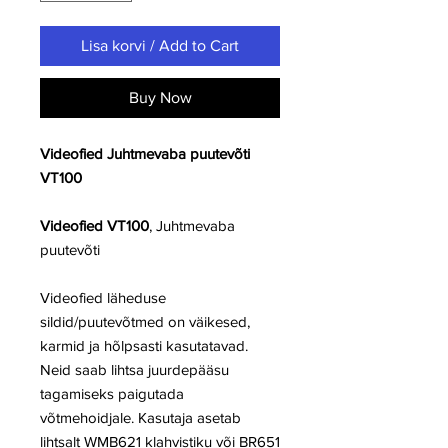
Lisa korvi / Add to Cart
Buy Now
Videofied Juhtmevaba puutevõti
VT100
Videofied VT100
, Juhtmevaba
puutevõti
Videofied läheduse
sildid/puutevõtmed on väikesed,
karmid ja hõlpsasti kasutatavad.
Neid saab lihtsa juurdepääsu
tagamiseks paigutada
võtmehoidjale. Kasutaja asetab
lihtsalt WMB621 klahvistiku või BR651