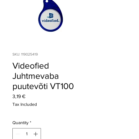
SKU: 119025419
Videofied
Juhtmevaba
puutevõti VT100
Price
3,19 €
Tax Included
Quantity
*