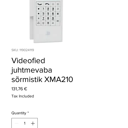
SKU: 119024119
Videofied
juhtmevaba
sõrmistik XMA210
Price
131,76 €
Tax Included
Quantity
*