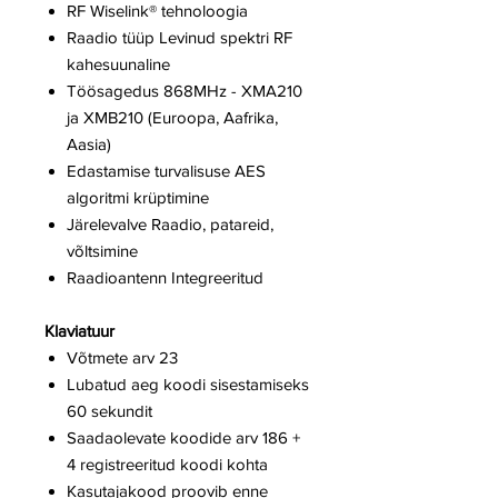
RF Wiselink® tehnoloogia
Raadio tüüp Levinud spektri RF
kahesuunaline
Töösagedus 868MHz - XMA210
ja XMB210 (Euroopa, Aafrika,
Aasia)
Edastamise turvalisuse AES
algoritmi krüptimine
Järelevalve Raadio, patareid,
võltsimine
Raadioantenn Integreeritud
Klaviatuur
Võtmete arv 23
Lubatud aeg koodi sisestamiseks
60 sekundit
Saadaolevate koodide arv 186 +
4 registreeritud koodi kohta
Kasutajakood proovib enne