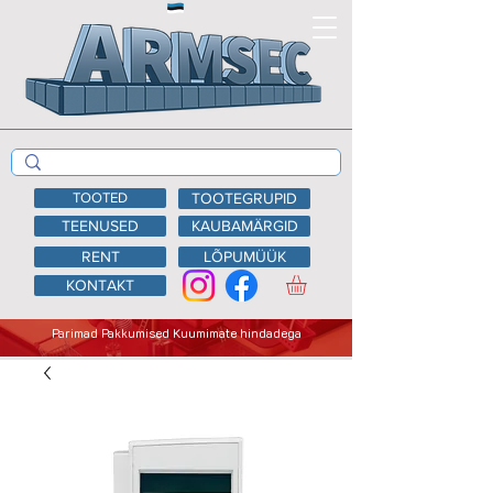
TOOTED
TOOTEGRUPID
TEENUSED
KAUBAMÄRGID
RENT
LÕPUMÜÜK
KONTAKT
Parimad Pakkumised Kuumimate hindadega