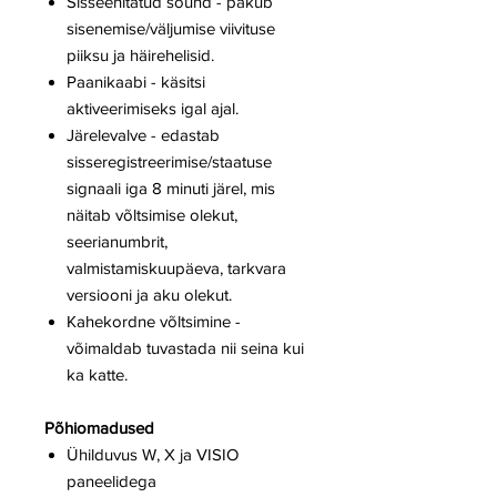
Sisseehitatud sound - pakub
sisenemise/väljumise viivituse
piiksu ja häirehelisid.
Paanikaabi - käsitsi
aktiveerimiseks igal ajal.
Järelevalve - edastab
sisseregistreerimise/staatuse
signaali iga 8 minuti järel, mis
näitab võltsimise olekut,
seerianumbrit,
valmistamiskuupäeva, tarkvara
versiooni ja aku olekut.
Kahekordne võltsimine -
võimaldab tuvastada nii seina kui
ka katte.
Põhiomadused
Ühilduvus W, X ja VISIO
paneelidega