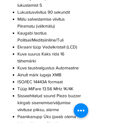
lukustamist 5
Lukustusviivitus 90 sekundit
Mälu salvestamise viivitus
Piiramatu (välkmälu)
Kaugabi taotlus
Politsei/Meditsiiniline/Tuli
Ekraani tüüp Vedelkristall (LCD)
Kuva suurus Kaks rida 16
tähemärki
Kuva taustvalgustus Automaatne
Ainult märk lugeja XMB
ISO/IEC 14443A formaat
Tüüp MiFare 13.56 MHz 1K/4K
Sisseehitatud sound Piezo buzzer
kiirgab sisenemise/väljumise
viivituse piiksu, alarme
Paanikanupp Üks (peab olema
lubatud katserežiimis)