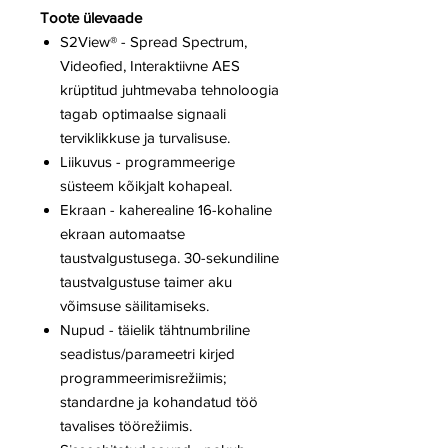
Toote ülevaade
S2View® - Spread Spectrum,
Videofied, Interaktiivne AES
krüptitud juhtmevaba tehnoloogia
tagab optimaalse signaali
terviklikkuse ja turvalisuse.
Liikuvus - programmeerige
süsteem kõikjalt kohapeal.
Ekraan - kaherealine 16-kohaline
ekraan automaatse
taustvalgustusega. 30-sekundiline
taustvalgustuse taimer aku
võimsuse säilitamiseks.
Nupud - täielik tähtnumbriline
seadistus/parameetri kirjed
programmeerimisrežiimis;
standardne ja kohandatud töö
tavalises töörežiimis.