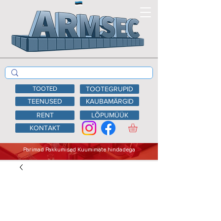
TOOTED
TOOTEGRUPID
TEENUSED
KAUBAMÄRGID
RENT
LÕPUMÜÜK
KONTAKT
Parimad Pakkumised Kuumimate hindadega