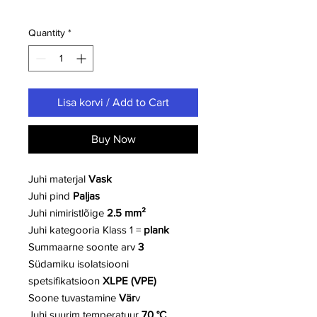
Quantity
*
Lisa korvi / Add to Cart
Buy Now
Juhi materjal
Vask
Juhi pind
Paljas
Juhi nimiristlõige
2.5 mm²
Juhi kategooria
Klass 1 =
plank
Summaarne soonte arv
3
Südamiku isolatsiooni
spetsifikatsioon
XLPE (VPE)
Soone tuvastamine
Vär
v
Juhi suurim temperatuur
70 °C