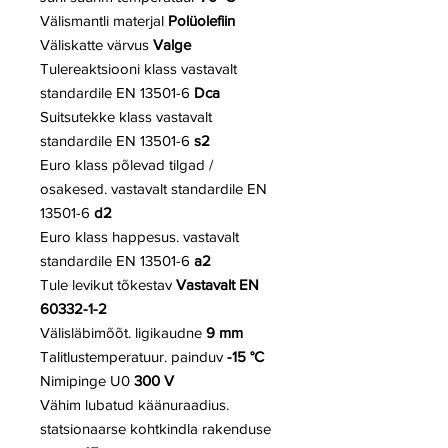
Välismantli materjal
Polüolefiin
Väliskatte värvus
Valge
Tulereaktsiooni klass vastavalt
standardile EN 13501-6
Dca
Suitsutekke klass vastavalt
standardile
EN 13501-6
s2
Euro klass põlevad tilgad /
osakesed. vastavalt standardile EN
13501-6
d2
Euro klass happesus. vastavalt
standardile EN 13501-6
a2
Tule levikut tõkestav
Vastavalt EN
60332-1-2
Välisläbimõõt. ligikaudne
9 mm
Talitlustemperatuur. painduv
-15 °C
Nimipinge U0
300 V
Vähim lubatud käänuraadius.
statsionaarse kohtkindla rakenduse