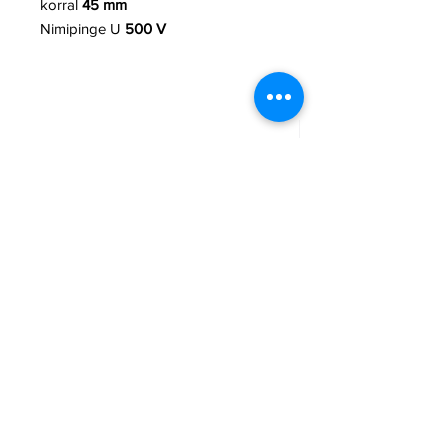
korral
45 mm
Nimipinge U
500 V
TCBest LR20 D 96tk patarei
Armsec CR123A liitiu