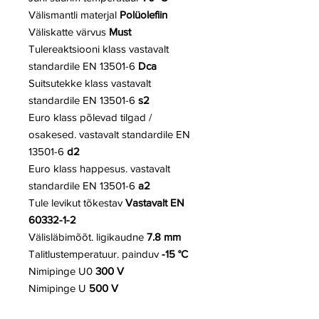
Välismantli materjal
Polüolefiin
Väliskatte värvus
Must
Tulereaktsiooni klass vastavalt
standardile EN 13501-6
Dca
Suitsutekke klass vastavalt
standardile
EN 13501-6
s2
Euro klass põlevad tilgad /
osakesed. vastavalt standardile EN
13501-6
d2
Euro klass happesus. vastavalt
standardile EN 13501-6
a2
Tule levikut tõkestav
Vastavalt EN
60332-1-2
Välisläbimõõt. ligikaudne
7.8 mm
Talitlustemperatuur. painduv
-15 °C
Nimipinge U0
300 V
Nimipinge U
500 V