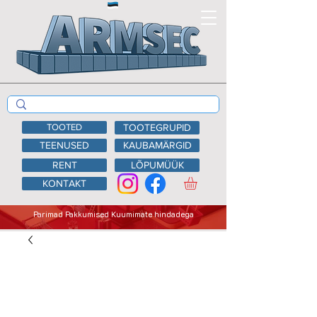
TOOTED
TOOTEGRUPID
TEENUSED
KAUBAMÄRGID
RENT
LÕPUMÜÜK
KONTAKT
Parimad Pakkumised Kuumimate hindadega