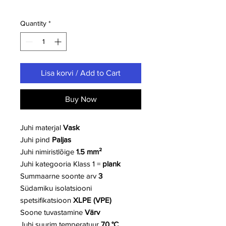
Quantity
*
Lisa korvi / Add to Cart
Buy Now
Juhi materjal
Vask
Juhi pind
Paljas
Juhi nimiristlõige
1.5 mm²
Juhi kategooria
Klass 1 =
plank
Summaarne soonte arv
3
Südamiku isolatsiooni
spetsifikatsioon
XLPE (VPE)
Soone tuvastamine
Värv
Juhi suurim temperatuur
70 °C