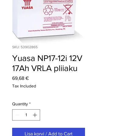
SKU: 53902865
Yuasa NP17-12i 12V
17Ah VRLA pliiaku
Price
69,68 €
Tax Included
Quantity
*
Lisa korvi / Add to Cart