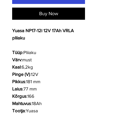
Buy Now
Yuasa NP17-12i 12V 17Ah VRLA
pliiaku
Tüüp
:Pliiaku
Värv
:must
Kaal
:6,2kg
Pinge (V)
:12V
Pikkus
:181 mm
Laius
:77 mm
Kõrgus
:166
Mahtuvus
:18Ah
Tootja
:Yuasa