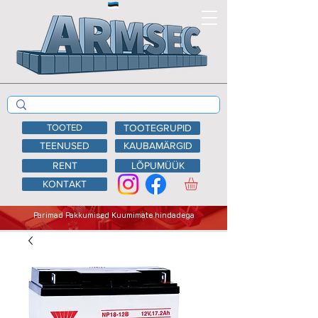
TOOTED
TOOTEGRUPID
TEENUSED
KAUBAMÄRGID
RENT
LÕPUMÜÜK
KONTAKT
Parimad Pakkumised Kuumimate hindadega