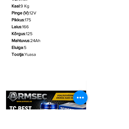
Kaal
:9 Kg
Pinge (V)
:12V
Pikkus
:175
Laius
:166
Kõrgus
:125
Mahtuvus
:24Ah
Eluiga
:5
Tootja
:Yuasa