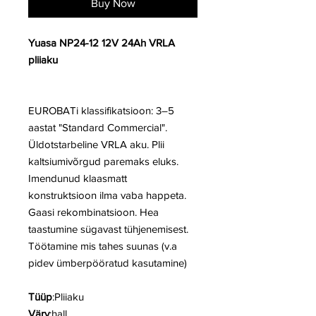
Buy Now
Yuasa NP24-12 12V 24Ah VRLA
pliiaku
EUROBATi klassifikatsioon: 3–5
aastat "Standard Commercial".
Üldotstarbeline VRLA aku. Plii
kaltsiumivõrgud paremaks eluks.
Imendunud klaasmatt
konstruktsioon ilma vaba happeta.
Gaasi rekombinatsioon. Hea
taastumine sügavast tühjenemisest.
Töötamine mis tahes suunas (v.a
pidev ümberpööratud kasutamine)
Tüüp
:Pliiaku
Värv
:hall