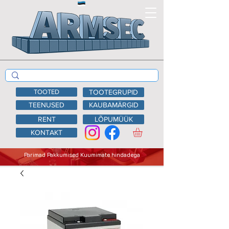
TOOTED
TOOTEGRUPID
TEENUSED
KAUBAMÄRGID
RENT
LÕPUMÜÜK
KONTAKT
Parimad Pakkumised Kuumimate hindadega