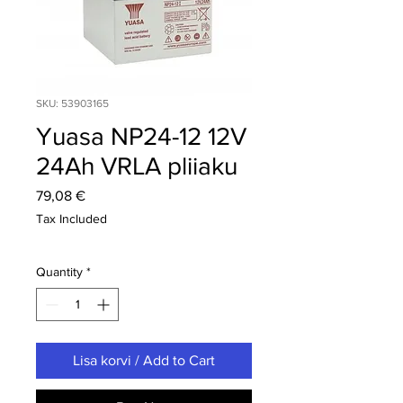
SKU: 53903165
Yuasa NP24-12 12V
24Ah VRLA pliiaku
Price
79,08 €
Tax Included
Quantity
*
Lisa korvi / Add to Cart