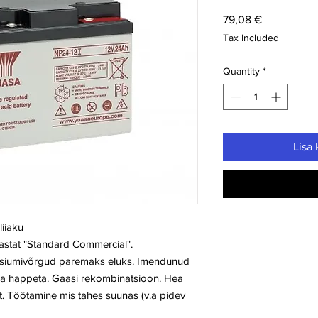
Price
79,08 €
Tax Included
Quantity
*
Lisa 
iiaku
astat "Standard Commercial".
altsiumivõrgud paremaks eluks. Imendunud
ba happeta. Gaasi rekombinatsioon. Hea
. Töötamine mis tahes suunas (v.a pidev