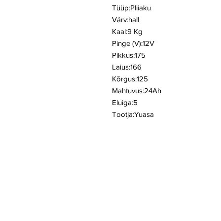
Tüüp:Pliiaku
Värv:hall
Kaal:9 Kg
Pinge (V):12V
Pikkus:175
Laius:166
Kõrgus:125
Mahtuvus:24Ah
Eluiga:5
Tootja:Yuasa