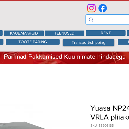
RENT
KAUBAMÄRGID
TEENUSED
TOOTE PÄRING
Transport/shipping
Parimad Pakkumised Kuumimate hindadega
Yuasa NP24
VRLA pliiak
SKU: 53903165