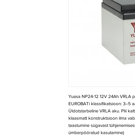
Yuasa NP24-12 12V 24Ah VRLA pl
EUROBATi klassifikatsioon: 3–5 a
Üldotstarbeline VRLA aku. Plii k
klaasmatt konstruktsioon ilma va
taastumine sügavast tühjenemisest
ümberpööratud kasutamine)