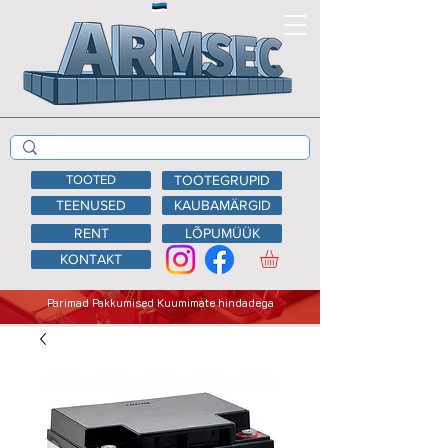
TOOTED
TOOTEGRUPID
TEENUSED
KAUBAMÄRGID
RENT
LÕPUMÜÜK
KONTAKT
Parimad Pakkumised Kuumimate hindadega