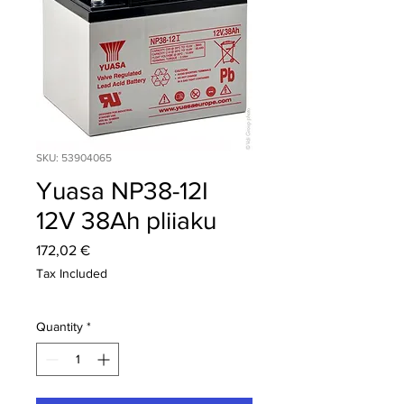
SKU: 53904065
Yuasa NP38-12I
12V 38Ah pliiaku
Price
172,02 €
Tax Included
Quantity
*