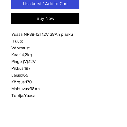
Lisa korvi / Add to Cart
Buy Now
Yuasa NP38-12I 12V 38Ah pliiaku
Tüüp:
Värv:must
Kaal:14,2kg
Pinge (V):12V
Pikkus:197
Laius:165
Kõrgus:170
Mahtuvus:38Ah
Tootja:Yuasa