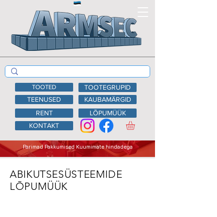
TOOTED
TOOTEGRUPID
TEENUSED
KAUBAMÄRGID
RENT
LÕPUMÜÜK
KONTAKT
Parimad Pakkumised Kuumimate hindadega
ABIKUTSESÜSTEEMIDE
LÕPUMÜÜK