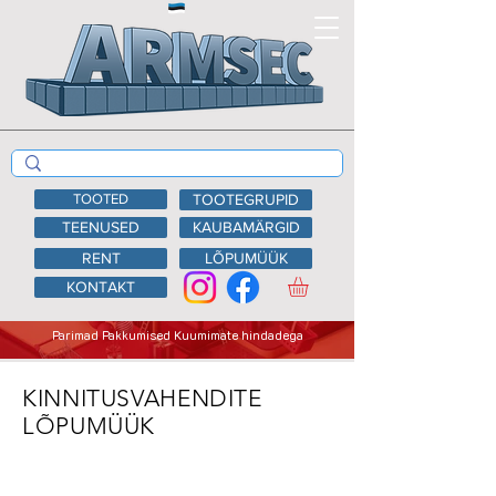
TOOTED
TOOTEGRUPID
TEENUSED
KAUBAMÄRGID
RENT
LÕPUMÜÜK
KONTAKT
Parimad Pakkumised Kuumimate hindadega
KINNITUSVAHENDITE
LÕPUMÜÜK