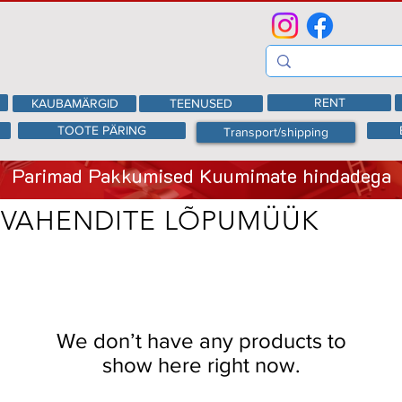
RENT
KAUBAMÄRGID
TEENUSED
TOOTE PÄRING
Transport/shipping
Parimad Pakkumised Kuumimate hindadega
ÖVAHENDITE LÕPUMÜÜK
We don’t have any products to
show here right now.