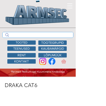
TOOTED
TOOTEGRUPID
TEENUSED
KAUBAMÄRGID
RENT
LÕPUMÜÜK
KONTAKT
Parimad Pakkumised Kuumimate hindadega
DRAKA CAT6