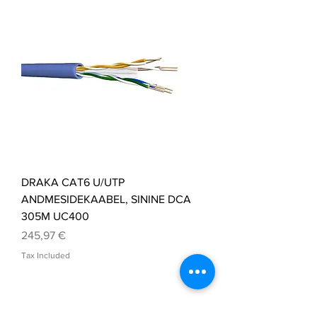
DRAKA CAT6 U/UTP
ANDMESIDEKAABEL, SININE DCA
305M UC400
Price
245,97 €
Tax Included