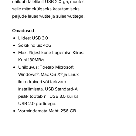
ühildub täielikult USB 2.0-ga, muutes
selle mitmekülgseks kasutamiseks
paljude lauaarvutite ja sülearvutitega.
Omadused
Liides: USB 3.0
Šokikindlus: 40G
Max Järjestikune Lugemise Kiirus:
Kuni 130MB/s
Ühilduvus: Toetab Microsoft
Windows®, Mac OS X® ja Linux
ilma draiveri või tarkvara
installimiseta. USB Standard-A
pistik töötab nii USB 3.0 kui ka
USB 2.0 portidega.
Vormindamata Maht: 256 GB