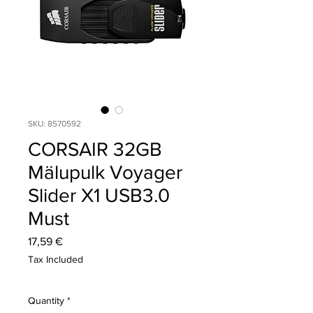
SKU: 8570592
CORSAIR 32GB
Mälupulk Voyager
Slider X1 USB3.0
Must
Price
17,59 €
Tax Included
Quantity
*