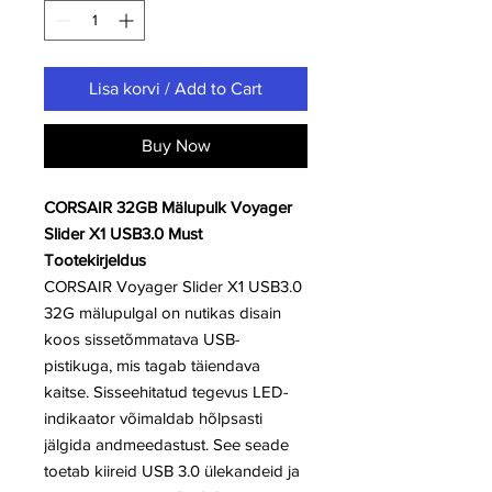
Lisa korvi / Add to Cart
Buy Now
CORSAIR 32GB Mälupulk Voyager
Slider X1 USB3.0 Must
Tootekirjeldus
CORSAIR Voyager Slider X1 USB3.0
32G mälupulgal on nutikas disain
koos sissetõmmatava USB-
pistikuga, mis tagab täiendava
kaitse. Sisseehitatud tegevus LED-
indikaator võimaldab hõlpsasti
jälgida andmeedastust. See seade
toetab kiireid USB 3.0 ülekandeid ja