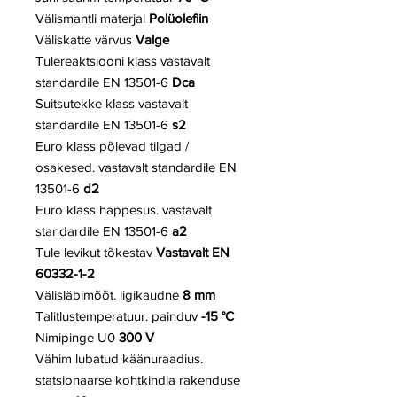
Välismantli materjal
Polüolefiin
Väliskatte värvus
Valge
Tulereaktsiooni klass vastavalt
standardile EN 13501-6
Dca
Suitsutekke klass vastavalt
standardile EN 13501-6
s2
Euro klass põlevad tilgad /
osakesed. vastavalt standardile EN
13501-6
d2
Euro klass happesus. vastavalt
standardile EN 13501-6
a2
Tule levikut tõkestav
Vastavalt EN
60332-1-2
Välisläbimõõt. ligikaudne
8 mm
Talitlustemperatuur. painduv
-15 °C
Nimipinge U0
300 V
Vähim lubatud käänuraadius.
statsionaarse kohtkindla rakenduse