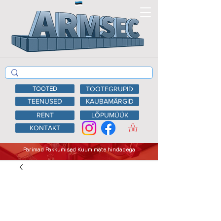
TOOTED
TOOTEGRUPID
TEENUSED
KAUBAMÄRGID
RENT
LÕPUMÜÜK
KONTAKT
Parimad Pakkumised Kuumimate hindadega