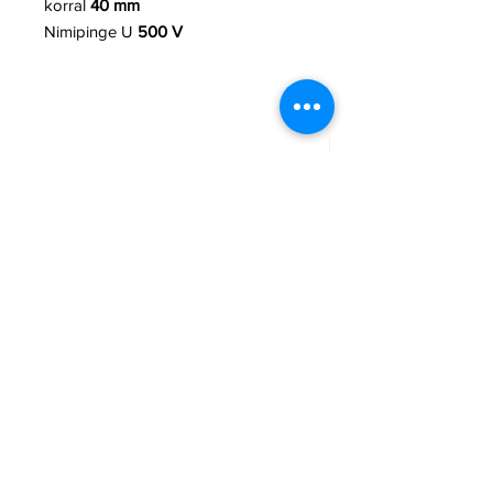
korral
40 mm
Nimipinge U
500 V
TCBest LR20 D 96tk patarei
Armsec CR123A liitiu