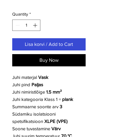
Quantity
*
Lisa korvi / Add to Cart
Buy Now
Juhi materjal
Vask
Juhi pind
Paljas
Juhi nimiristlõige
1.5 mm²
Juhi kategooria
Klass 1 =
plank
Summaarne soonte arv
3
Südamiku isolatsiooni
spetsifikatsioon
XLPE (VPE)
Soone tuvastamine
Värv
Juhi suurim temperatuur
70 °C