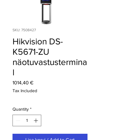
SKU: 7508427
Hikvision DS-
K5671-ZU
näotuvastustermina
l
Price
1014,40 €
Tax Included
Quantity
*
Lisa korvi / Add to Cart