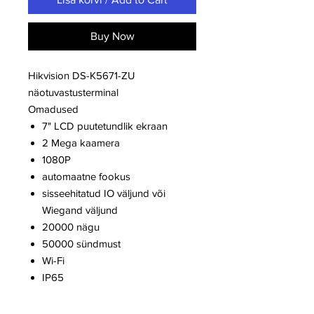
Buy Now
Hikvision DS-K5671-ZU
näotuvastusterminal
Omadused
7" LCD puutetundlik ekraan
2 Mega kaamera
1080P
automaatne fookus
sisseehitatud IO väljund või
Wiegand väljund
20000 nägu
50000 sündmust
Wi-Fi
IP65