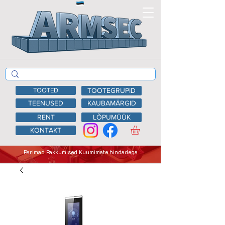
TOOTED
TOOTEGRUPID
TEENUSED
KAUBAMÄRGID
RENT
LÕPUMÜÜK
KONTAKT
Parimad Pakkumised Kuumimate hindadega