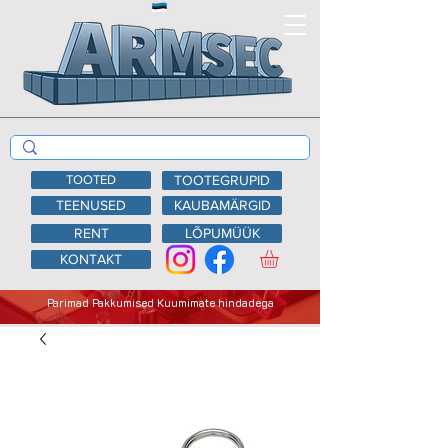
TOOTED
TOOTEGRUPID
TEENUSED
KAUBAMÄRGID
RENT
LÕPUMÜÜK
KONTAKT
Parimad Pakkumised Kuumimate hindadega