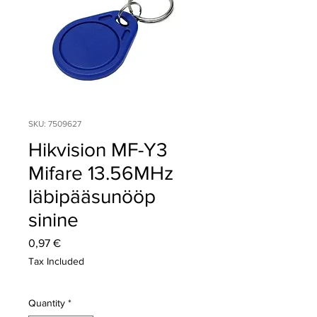
SKU: 7509627
Hikvision MF-Y3
Mifare 13.56MHz
läbipääsunööp
sinine
Price
0,97 €
Tax Included
Quantity
*