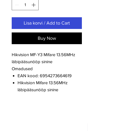
Lisa korvi / Add to Cart
Buy Now
Hikvision MF-Y3 Mifare 13.56MHz
läbipääsunööp sinine
Omadused
EAN kood: 6954273664619
Hikvision Mifare 13.56MHz
läbipääsunööp sinine