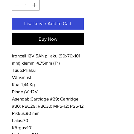
Lisa korvi / Add to Cart
Buy Now
Ironcell 12V 5Ah pliiaku (90x70x101
mm) klemm: 4,75mm (T1)
Tüüp:Pliiaku
Värv:must
Kaal:1,44 Kg
Pinge (V):12V
Asendab:Cartridge #29; Cartridge
#30; RBC29; RBC30; MP5-12; PS5-12
Pikkus:90 mm
Laius:70
Kõrgus:101