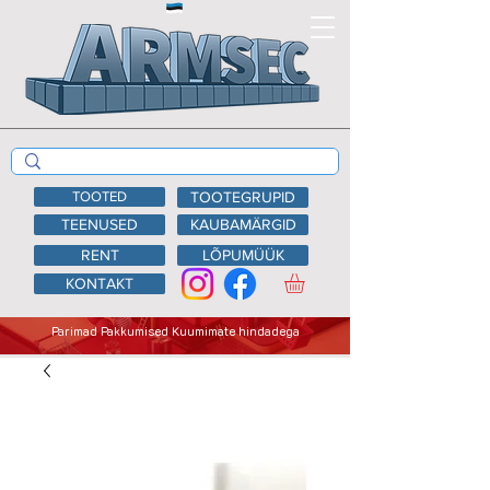
TOOTED
TOOTEGRUPID
TEENUSED
KAUBAMÄRGID
RENT
LÕPUMÜÜK
KONTAKT
Parimad Pakkumised Kuumimate hindadega