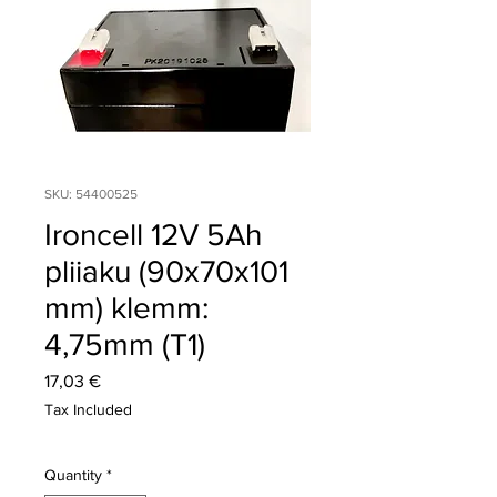
SKU: 54400525
Ironcell 12V 5Ah
pliiaku (90x70x101
mm) klemm:
4,75mm (T1)
Price
17,03 €
Tax Included
Quantity
*