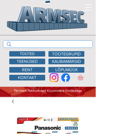
TOOTED
TOOTEGRUPID
TEENUSED
KAUBAMÄRGID
RENT
LÕPUMÜÜK
KONTAKT
Parimad Pakkumised Kuumimate hindadega