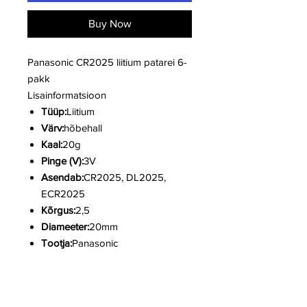
Buy Now
Panasonic CR2025 liitium patarei 6-
pakk
Lisainformatsioon
Tüüp:
Liitium
Värv:
hõbehall
Kaal:
20g
Pinge (V):
3V
Asendab:
CR2025, DL2025,
ECR2025
Kõrgus:
2,5
Diameeter:
20mm
Tootja:
Panasonic