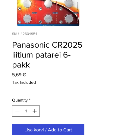
SKU: 42604954
Panasonic CR2025
liitium patarei 6-
pakk
Price
5,69 €
Tax Included
Quantity
*
Lisa korvi / Add to Cart